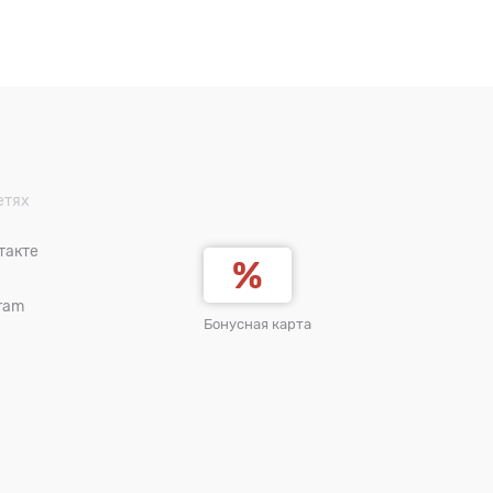
етях
такте
ram
Бонусная карта