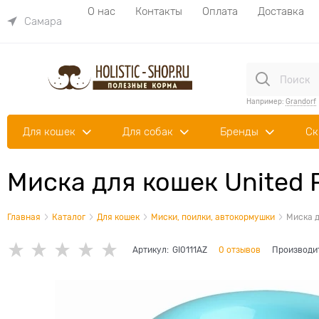
О нас
Контакты
Оплата
Доставка
Самара
Например:
Grandorf
Для кошек
Для собак
Бренды
Ск
Миска для кошек United P
Главная
Каталог
Для кошек
Миски, поилки, автокормушки
Миска д
Артикул:
GI0111AZ
0 отзывов
Производи