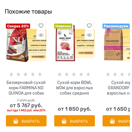
Похожие товары
Скидка 20%
Новинка
Рекомендуем
Беззерновой cухой
Сухой корм BOWL
Сухой кор
корм FARMINA ND
WOW для взрослых
GRANDORF 
QUINOA для собак
собак средних
взрослых со
всех пород с
пород с индейкой,
средних и кр
7 209
 руб.
олениной и киноа
курицей, рисом и
пород с индей
от
5 767
 руб.
от
1 850
 руб.
от
1 650
 р
для кожи и шерсти
свеклой
Turkey MED&M
выгода
1 442 руб.
или
20%
ВЫБРАТЬ
ВЫБРАТЬ
ВЫБРА