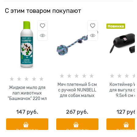
С этим товаром покупают
Новинка
Мяч плетеный 5 см
Контейнер 
Жидкое мыло для
с ручкой NUNBELL
для выгула с
лап животных
для собак малых
9.5х4 см с
"Башмачок" 220 мл
пород диаметр 5 см
сменным
цвета в
рулонам
147
 руб.
267
 руб.
127
 руб
ассортименте
гигиеничес
пакетов 2 
В КОРЗИНУ
В КОРЗИНУ
В КОРЗИН