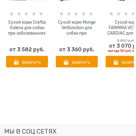
Сухой корм Craftia
Сухой корм Monge
Сухой кор
Galena для собак
VetSolution для
FARMINA VET 
при заболеваниях
собак при
CARDIAC для 
ЖКТ Craftia Galena
заболеваниях
диета пр
3 837
 руб
Dog Gastrointestinal
сердца Dog Cardiac
сердечно
от
3 070
 
от
3 582
 руб.
от
3 360
 руб.
Care
сосудист
выгода
767 руб.
и
заболеван
ВЫБРАТЬ
ВЫБРАТЬ
ВЫБРА
МЫ В СОЦ СЕТЯХ