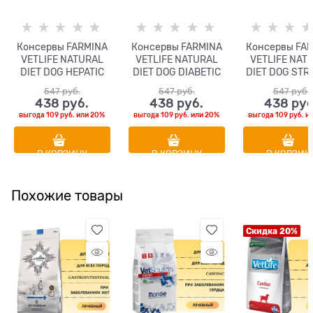
Консервы FARMINA
Консервы FARMINA
Консервы FA
VETLIFE NATURAL
VETLIFE NATURAL
VETLIFE NAT
DIET DOG HEPATIC
DIET DOG DIABETIC
DIET DOG STR
для взрослых собак
для взрослых собак
для взрослых 
547
 руб.
547
 руб.
547
 руб.
всех пород с
всех пород с
всех пород
438
 руб.
438
 руб.
438
 руб
курицей и рыбой
курицей и рыбой
курицей и р
выгода
109 руб.
или
20%
выгода
109 руб.
или
20%
выгода
109 руб.
и
диета при
диета при диабете
диета при 
печеночной
и регуляции
струвитного 
недостаточности
поступления
В КОРЗИНУ
В КОРЗИНУ
В КОРЗИН
глюкозы
Похожие товары
Скидка 20%