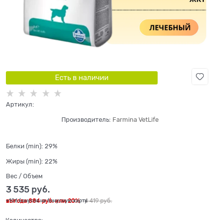
Есть в наличии
Артикул:
Производитель:
Farmina VetLife
Белки (min):
29%
Жиры (min):
22%
Вес / Объем
3 535
 руб.
выгода
884 руб.
или
20%
4 419
 руб.
+106 бонусов на бонусную карту