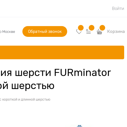
Войти
Обратный звонок
Корзина
по Москве
ния шерсти FURminator
ной шерстью
с короткой и длинной шерстью