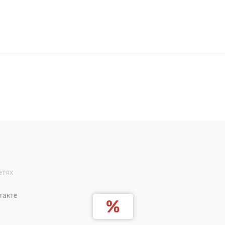
етях
такте