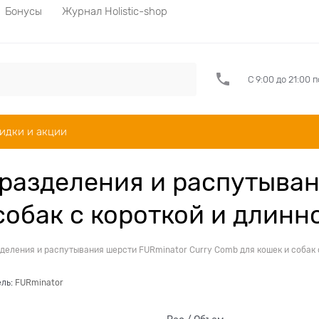
Бонусы
Журнал Holistic-shop
С 9:00 до 21:00 
идки и акции
 разделения и распутыва
собак с короткой и длин
деления и распутывания шерсти FURminator Curry Comb для кошек и собак 
ель:
FURminator