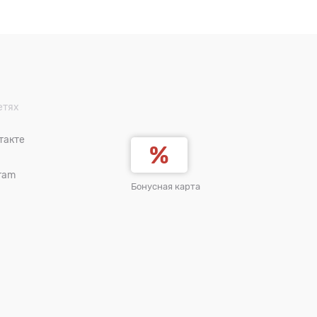
етях
такте
ram
Бонусная карта