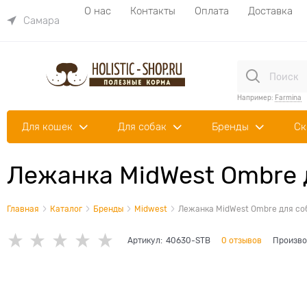
О нас
Контакты
Оплата
Доставка
Самара
Например:
Farmina
Для кошек
Для собак
Бренды
Ск
Лежанка MidWest Ombre 
Главная
Каталог
Бренды
Midwest
Лежанка MidWest Ombre для соб
Артикул:
40630-STB
0 отзывов
Произво