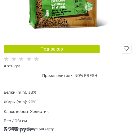
Под заказ
Артикул:
Производитель:
NOW FRESH
Белки (min):
33%
Жиры (min):
20%
Класс корма:
Холистик
Вес / Объем
3 273
 руб.
+98 бонусов на бонусную карту