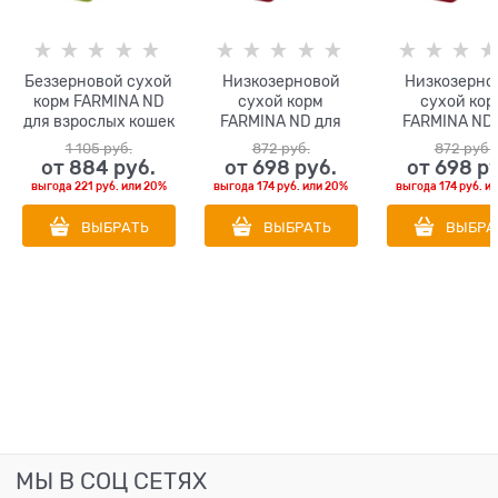
Беззерновой cухой
Низкозерновой
Низкозерно
корм FARMINA ND
cухой корм
cухой кор
для взрослых кошек
FARMINA ND для
FARMINA ND 
кабан с яблоком
стерилизованных
взрослых кош
1 105
 руб.
872
 руб.
872
 руб.
кошек с курицей и
курицей и гра
от
884
 руб.
от
698
 руб.
от
698
 р
гранатом
выгода
221 руб.
или
20%
выгода
174 руб.
или
20%
выгода
174 руб.
и
ВЫБРАТЬ
ВЫБРАТЬ
ВЫБРА
МЫ В СОЦ СЕТЯХ