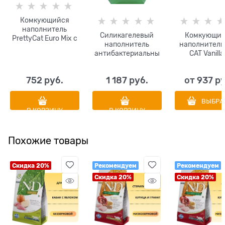
Комкующийся
наполнитель
Силикагелевый
Комкующий
PrettyCat Euro Mix с
наполнитель
наполнитель
ароматом алое
антибактериальны
CAT Vanilla
(микс нескольких
й Crystals № 1
ароматом Ва
глин)
без пыли
752
 руб.
1 187
 руб.
от
937
 р
ВЫБРА
В КОРЗИНУ
В КОРЗИНУ
Похожие товары
Скидка 20%
Рекомендуем
Рекомендуем
Скидка 20%
Скидка 20%