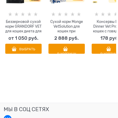
Беззерновой сухой
Сухой корм Monge
Консервы B
корм GRANDORF VET
VetSolution для
Dinner Vet Pro
для кошек диета для
кошек при
кошек с говя
поддержания
заболеваниях
при заболева
от
1 050
 руб.
2 888
 руб.
178
 руб
функции печени
печени Cat Hepatic
печени Hepa
при ХПН GRANDORF
ВЫБРАТЬ
VETERINARY DIET
В КОРЗИНУ
В КОРЗИН
Cat HEPATIC
МЫ В СОЦ СЕТЯХ