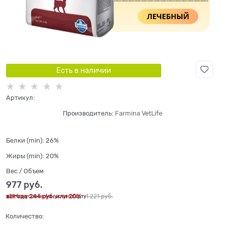
Есть в наличии
Артикул:
Производитель:
Farmina VetLife
Белки (min):
26%
Жиры (min):
20%
Вес / Объем
977
 руб.
выгода
244 руб.
или
20%
1 221
 руб.
+29 бонусов на бонусную карту
Количество: