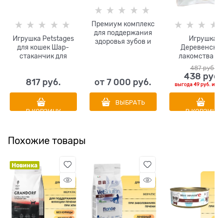
Премиум комплекс
для поддержания
Игрушка Petstages
Игрушка
здоровья зубов и
для кошек Шар-
Деревенск
желудка собак и
стаканчик для
лакомства 
кошек! Добавка в
лакомств
кошек Мятны
корм в виде соуса.
487
 руб.
"Яйцо"
438
 руб
Сделано в Италии!
817
 руб.
от
7 000
 руб.
O2Pets Oil platinum
выгода
49 руб.
ил
Teeth and Stomach
ВЫБРАТЬ
В КОРЗИНУ
В КОРЗИН
Похожие товары
Новинка