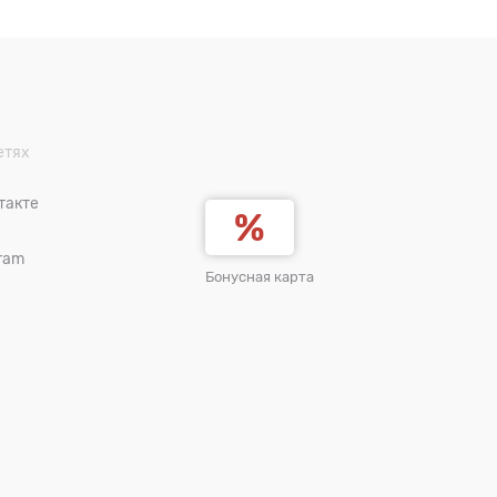
етях
такте
ram
Бонусная карта