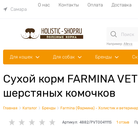
О нас
Контакты
Оплата
Доставка
Самара
Например:
Alleva
Для кошек
Для собак
Бренды
Ск
Сухой корм FARMINA VET 
шерстяных комочков
Главная
Каталог
Бренды
Farmina (Фармина) - Холистик и ветеринар
Артикул:
4882/PVT004111S
1 отзыв
П