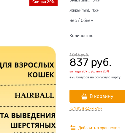
Белки (min):
34%
Скидка 20%
Жиры (min):
15%
Вес / Объем
Количество:
1 046
 руб.
837
 руб.
выгода
209 руб.
или
20%
+25 бонусов на бонусную карту
В корзину
Купить в один клик
Добавить в сравнение