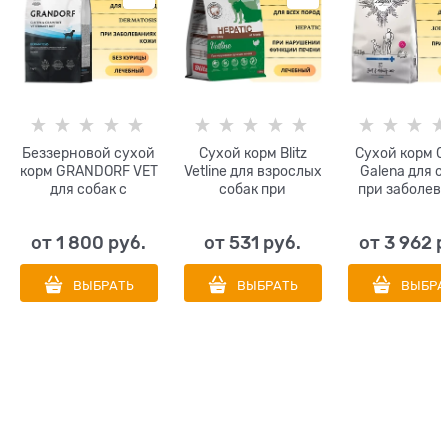
Беззерновой сухой
Сухой корм Blitz
Сухой корм Cr
корм GRANDORF VET
Vetline для взрослых
Galena для с
для собак с
собак при
при заболев
заболеваниями
нарушении
суставов Cra
кожи GRANDORF
функции печени
Galena Do
от
1 800
 руб.
от
531
 руб.
от
3 962
 
VETERINARY DIET
Hepatic
Joint&Мobility
Dog DERMATOSIS
ВЫБРАТЬ
ВЫБРАТЬ
ВЫБРА