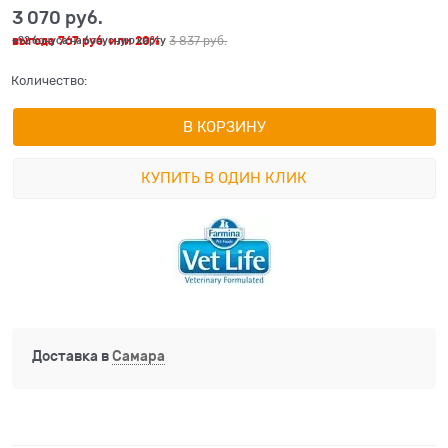
3 070
 руб.
выгода
767 руб.
или
20%
3 837
 руб.
+92 бонуса на бонусную карту
Количество:
В КОРЗИНУ
КУПИТЬ В ОДИН КЛИК
Доставка в
Самара