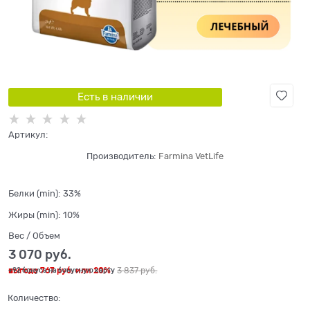
Есть в наличии
Артикул:
Производитель:
Farmina VetLife
Белки (min):
33%
Жиры (min):
10%
Вес / Объем
3 070
 руб.
выгода
767 руб.
или
20%
3 837
 руб.
+92 бонуса на бонусную карту
Количество: