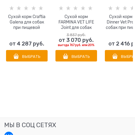
Сухой корм Craftia
Сухой корм
Сухой корм 
Galena для собак
FARMINA VET LIFE
Dinner Vet Pro
при пищевой
Joint для собак
собак при пи
аллергии и
диета при
аллергии 
3 837
 руб.
заболеваниях кожи
заболеваниях
непереносим
от
3 070
 руб.
от
4 287
 руб.
от
2 416
 р
Craftia Galena Dog
суставов
Hypoallerge
выгода
767 руб.
или
20%
Hypoallergenic Derm
Care
ВЫБРАТЬ
ВЫБРАТЬ
ВЫБРА
МЫ В СОЦ СЕТЯХ