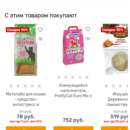
С этим товаром покупают
Скидка 10%
Скидка 10%
Комкующийся
наполнитель
Мататаби для кошек
Игрушка
PrettyCat Euro Mix с
- средство-
Деревенск
ароматом алое
антистресс и
лакомства для
(микс нескольких
палочка-игрушка
кошек Мятный шар
глин)
87
 руб.
577
 руб.
большой
78
 руб.
519
 руб
752
 руб.
выгода
9 руб.
или
10%
выгода
58 руб.
ил