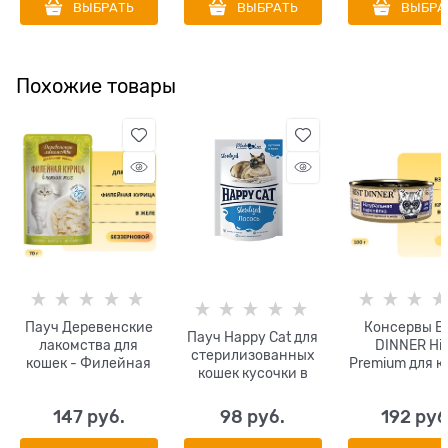
ВЫБРАТЬ
ВЫБРАТЬ
ВЫБРА
Похожие товары
Пауч Деревенские
Консервы B
Пауч Happy Cat для
лакомства для
DINNER Hi
стерилизованных
кошек - Филейная
Premium для к
кошек кусочки в
курица в нежном
кошек Натура
желе Лосось
желе 70 гр
перепелк
147
 руб.
98
 руб.
192
 руб