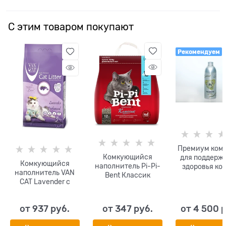
С этим товаром покупают
Рекомендуем
Премиум ком
Комкующийся
для поддерж
Комкующийся
наполнитель Pi-Pi-
здоровья ко
наполнитель VAN
Bent Классик
шерсти соба
CAT Lavender с
кошек! Добав
ароматом лаванды
корм в виде с
без пыли
Сделано в Ит
от
937
 руб.
от
347
 руб.
от
4 500
 
O2Pets Oil S