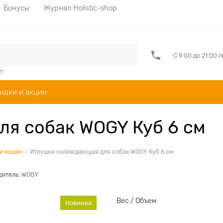
Бонусы
Журнал Holistic-shop
С 9:00 до 21:00 
er
идки и акции
я собак WOGY Куб 6 см
и кошек
Игрушка охлаждающая для собак WOGY Куб 6 см
дитель:
WOGY
Вес / Объем
Новинка