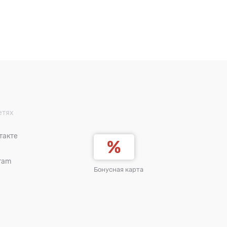
етях
такте
ram
Бонусная карта