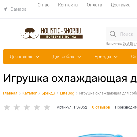
О нас
Контакты
Оплата
Доставка
Самара
Например:
Best Dinn
Для кошек
Для собак
Бренды
Ск
Игрушка охлаждающая для
Главная
Каталог
Бренды
EliteDog
Игрушка охлаждающая для собак 
Артикул:
PS7052
0 отзывов
Производит