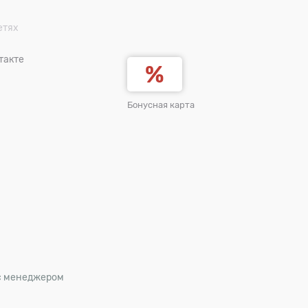
етях
такте
Бонусная карта
 с менеджером