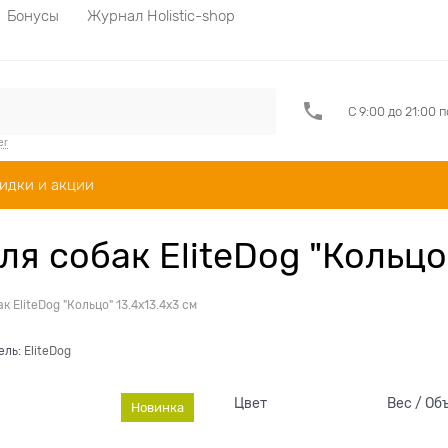
Бонусы
Журнал Holistic-shop
С 9:00 до 21:00 
er
идки и акции
 собак EliteDog "Кольцо"
EliteDog "Кольцо" 13.4х13.4х3 см
ель:
EliteDog
Цвет
Вес / Об
Новинка