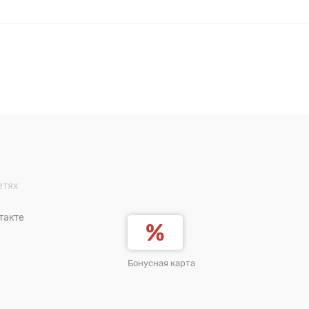
етях
такте
Бонусная карта