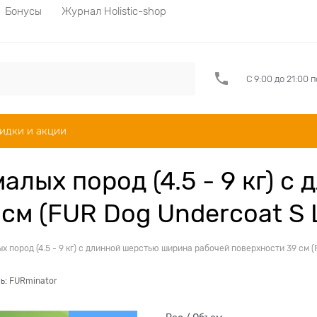
Бонусы
Журнал Holistic-shop
С 9:00 до 21:00 
идки и акции
малых пород (4.5 - 9 кг) 
см (FUR Dog Undercoat S L
х пород (4.5 - 9 кг) с длинной шерстью ширина рабочей поверхности 39 см (
ь:
FURminator