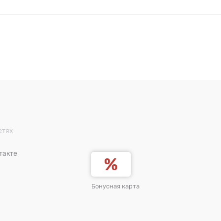
етях
такте
Бонусная карта