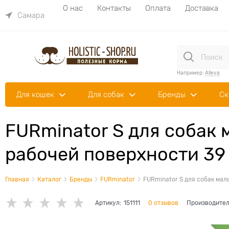
О нас
Контакты
Оплата
Доставка
Самара
Например:
Alleva
Для кошек
Для собак
Бренды
Ск
FURminator S для собак 
рабочей поверхности 39 
Главная
Каталог
Бренды
FURminator
FURminator S для собак малы
Артикул:
151111
0 отзывов
Производител