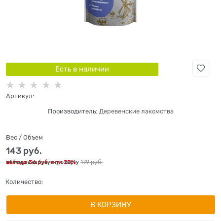
Есть в наличии
Артикул:
Производитель:
Деревенские лакомства
Вес / Объем
143
 руб.
выгода
36 руб.
или
20%
179
 руб.
+4 бонуса на бонусную карту
Количество:
В КОРЗИНУ