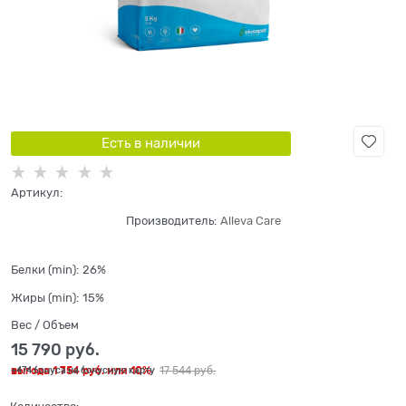
Есть в наличии
Артикул:
Производитель:
Alleva Care
Белки (min):
26%
Жиры (min):
15%
Вес / Объем
15 790
 руб.
выгода
1 754 руб.
или
10%
17 544
 руб.
+474 бонуса на бонусную карту