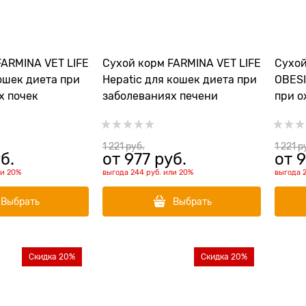
FARMINA VET LIFE
Сухой корм FARMINA VET LIFE
Сухой
ошек диета при
Hepatic для кошек диета при
OBESI
х почек
заболеваниях печени
при 
1 221
 руб.
1 221
 р
б.
от
977
 руб.
от
9
ли
20%
выгода
244 руб.
или
20%
выгода
Выбрать
Выбрать
Скидка 20%
Скидка 20%