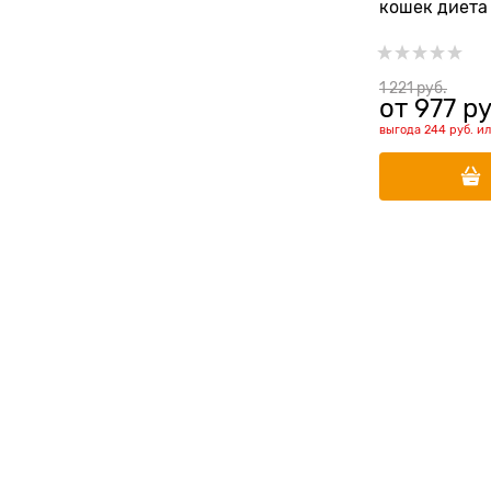
кошек диета
МКБ струвит
1 221
 руб.
от
977
 ру
выгода
244 руб.
и