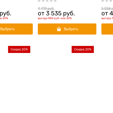
выра
гипер
4 419
 руб.
5 058
 
 руб.
от
3 535
 руб.
от
4
ли
20%
выгода
884 руб.
или
20%
выгода
Выбрать
Выбрать
Скидка 20%
Скидка 20%