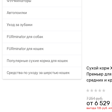
ФУРминаторы
Автопоилки
Уход за зубами
FURminator для собак
FURminator для кошек
Популярные сухие корма для кошек
Сухой корм
Средства по уходу за шерстью кошек
Премьер для
средних и к
уткой и рисо
7 254
 руб.
от
6 529
выгода
725 руб.
и