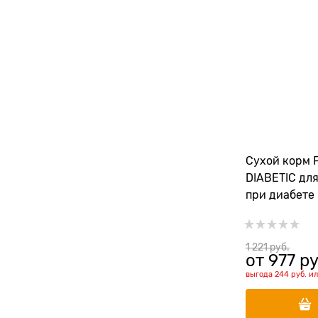
Сухой корм 
DIABETIC дл
при диабете
1 221
 руб.
от
977
 ру
выгода
244 руб.
и