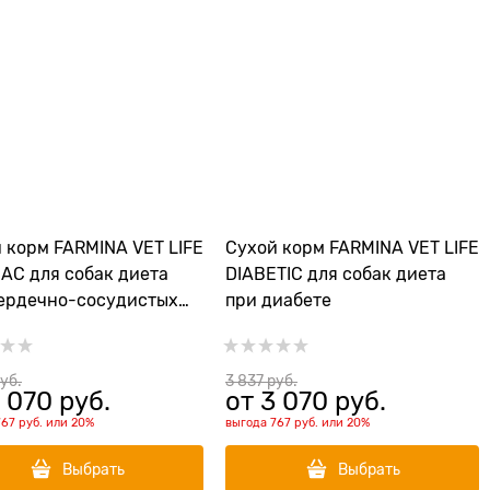
 корм FARMINA VET LIFE
Сухой корм FARMINA VET LIFE
AC для собак диета
DIABETIC для собак диета
ердечно-сосудистых
при диабете
еваниях
руб.
3 837
 руб.
 070
 руб.
от
3 070
 руб.
767 руб.
или
20%
выгода
767 руб.
или
20%
Выбрать
Выбрать