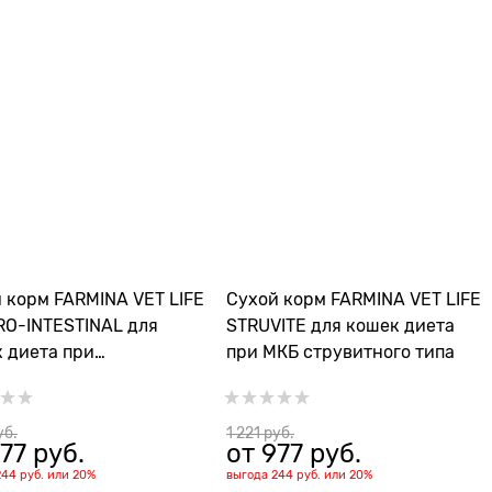
 корм FARMINA VET LIFE
Сухой корм FARMINA VET LIFE
O-INTESTINAL для
STRUVITE для кошек диета
 диета при
при МКБ струвитного типа
леваниях ЖКТ
уб.
1 221
 руб.
77
 руб.
от
977
 руб.
244 руб.
или
20%
выгода
244 руб.
или
20%