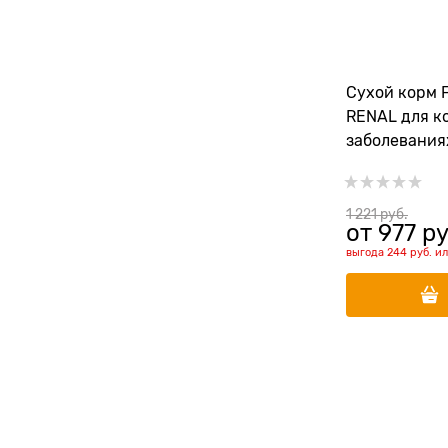
Сухой корм 
RENAL для к
заболевания
1 221
 руб.
от
977
 ру
выгода
244 руб.
и