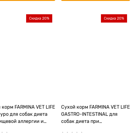
Скидка 20%
Скидка 20%
 корм FARMINA VET LIFE
Сухой корм FARMINA VET LIFE
Hypo для собак диета
GASTRO-INTESTINAL для
ищевой аллергии и
собак диета при
еносимости с ярко
заболеваниях ЖКТ