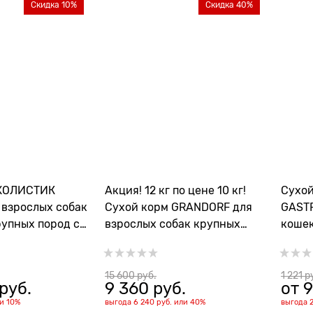
Скидка 10%
Скидка 40%
 ХОЛИСТИК
Акция! 12 кг по цене 10 кг!
Сухой
 взрослых собак
Сухой корм GRANDORF для
GASTR
рупных пород с
взрослых собак крупных
кошек
м.
пород с ягненком и
забо
индейкой MAXI Lamb and
Turkey
15 600
 руб.
1 221
 р
 руб.
9 360
 руб.
от
9
ли
10%
выгода
6 240 руб.
или
40%
выгода