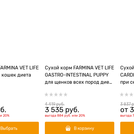
FARMINA VET LIFE
Сухой корм FARMINA VET LIFE
Сухой
я кошек диета
GASTRO-INTESTINAL PUPPY
CARDI
для щенков всех пород диета
при с
при заболеваниях ЖКТ
забол
4 419
 руб.
3 837
 
б.
3 535
 руб.
от
3
ли
20%
выгода
884 руб.
или
20%
выгода
Выбрать
В корзину