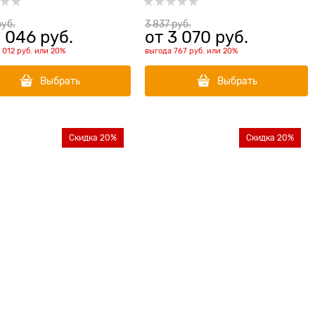
женной
чувствительностью
руб.
3 837
 руб.
 046
 руб.
от
3 070
 руб.
1 012 руб.
или
20%
выгода
767 руб.
или
20%
Выбрать
Выбрать
Скидка 20%
Скидка 20%