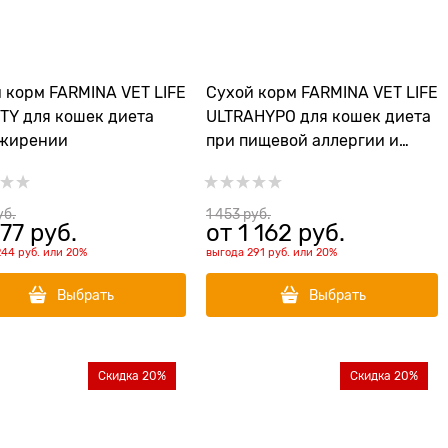
 корм FARMINA VET LIFE
Сухой корм FARMINA VET LIFE
TY для кошек диета
ULTRAHYPO для кошек диета
ожирении
при пищевой аллергии и
непереносимости
уб.
1 453
 руб.
77
 руб.
от
1 162
 руб.
244 руб.
или
20%
выгода
291 руб.
или
20%
Выбрать
Выбрать
Скидка 20%
Скидка 20%