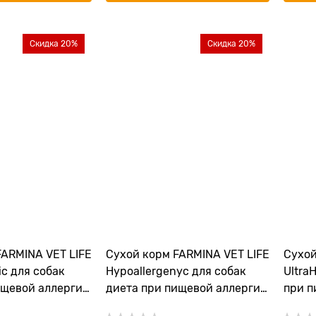
Скидка 20%
Скидка 20%
FARMINA VET LIFE
Сухой корм FARMINA VET LIFE
Сухой
ic для собак
Hypoallergenyc для собак
Ultra
ищевой аллергии
диета при пищевой аллергии
при п
офелем "
"Яйцо и рисом"
непер