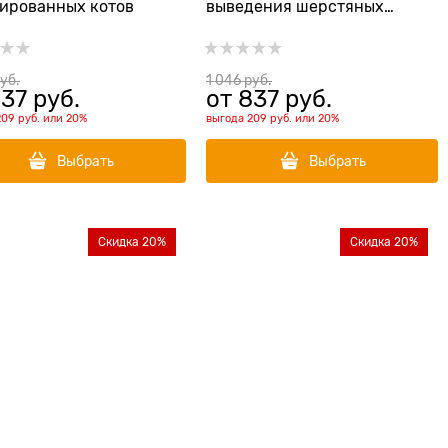
ированных котов
выведения шерстяных
комочков
руб.
1 046
 руб.
37
 руб.
от
837
 руб.
209 руб.
или
20%
выгода
209 руб.
или
20%
Выбрать
Выбрать
Скидка 20%
Скидка 20%