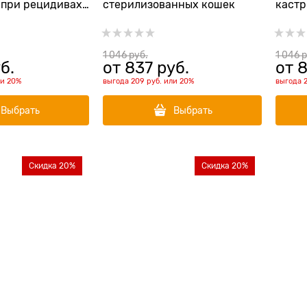
 при рецидивах
стерилизованных кошек
кастр
ного типа
1 046
 руб.
1 046
 
б.
от
837
 руб.
от
8
ли
20%
выгода
209 руб.
или
20%
выгода
Выбрать
Выбрать
Скидка 20%
Скидка 20%