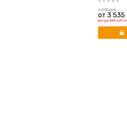
4 419
 руб.
от
3 535
выгода
884 руб.
и