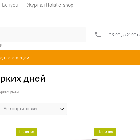
Бонусы
Журнал Holistic-shop
С 9:00 до 21:00 
er
идки и акции
рких дней
арких дней
Новинка
Новинка