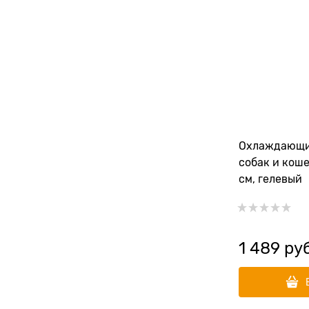
Охлаждающи
собак и кош
см, гелевый
1 489
 ру