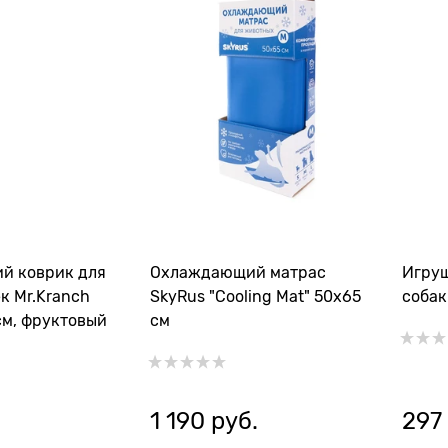
й коврик для
Охлаждающий матрас
Игру
к Mr.Kranch
SkyRus "Cooling Mat" 50х65
собак
см, фруктовый
см
.
1 190
 руб.
297