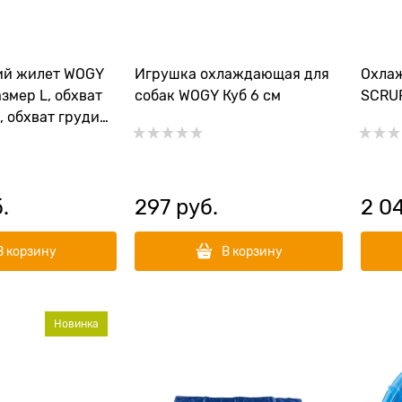
й жилет WOGY
Игрушка охлаждающая для
Охла
азмер L, обхват
собак WOGY Куб 6 см
SCRUF
, обхват груди
на 35 см
.
297
 руб.
2 0
В корзину
В корзину
Новинка