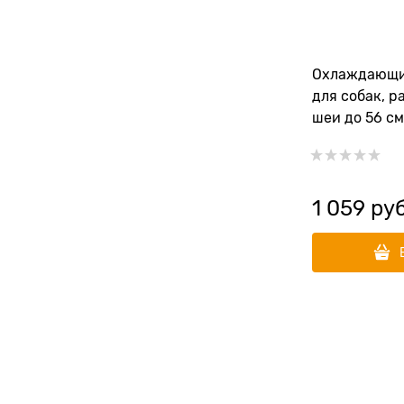
Охлаждающи
для собак, р
шеи до 56 см
до 80 см дли
1 059
 руб