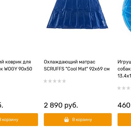
й коврик для
Охлаждающий матрас
Игру
ек WOGY 90х50
SCRUFFS "Cool Mat" 92х69 см
собак
13.4х
б.
2 890
 руб.
460
В корзину
В корзину