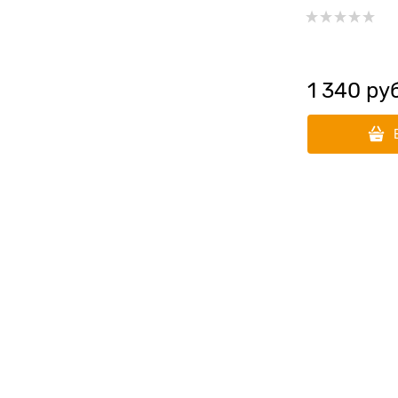
1 340
 ру