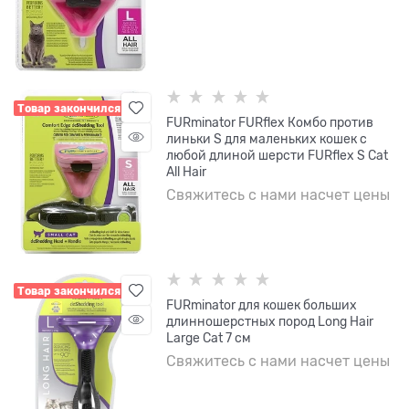
Товар закончился
FURminator FURflex Комбо против
линьки S для маленьких кошек с
любой длиной шерсти FURflex S Cat
All Hair
Свяжитесь с нами насчет цены
Товар закончился
FURminator для кошек больших
длинношерстных пород Long Hair
Large Cat 7 см
Свяжитесь с нами насчет цены