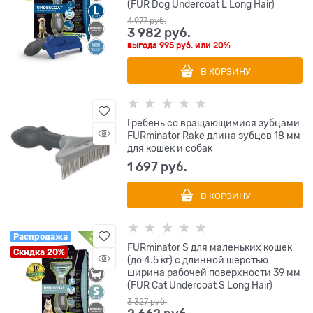
(FUR Dog Undercoat L Long Hair)
4 977
 руб.
3 982
 руб.
выгода
995 руб.
или
20%
В КОРЗИНУ
Гребень со вращающимися зубцами
FURminator Rake длина зубцов 18 мм
для кошек и собак
1 697
 руб.
В КОРЗИНУ
Распродажа
FURminator S для маленьких кошек
Скидка 20%
(до 4.5 кг) с длинной шерстью
ширина рабочей поверхности 39 мм
(FUR Cat Undercoat S Long Hair)
3 327
 руб.