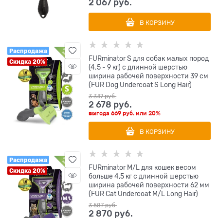
2 067
 руб.
В КОРЗИНУ
Распродажа
FURminator S для собак малых пород
Скидка 20%
(4.5 - 9 кг) с длинной шерстью
ширина рабочей поверхности 39 см
(FUR Dog Undercoat S Long Hair)
3 347
 руб.
2 678
 руб.
выгода
669 руб.
или
20%
В КОРЗИНУ
Распродажа
FURminator M/L для кошек весом
Скидка 20%
больше 4,5 кг с длинной шерстью
ширина рабочей поверхности 62 мм
(FUR Cat Undercoat M/L Long Hair)
3 587
 руб.
2 870
 руб.