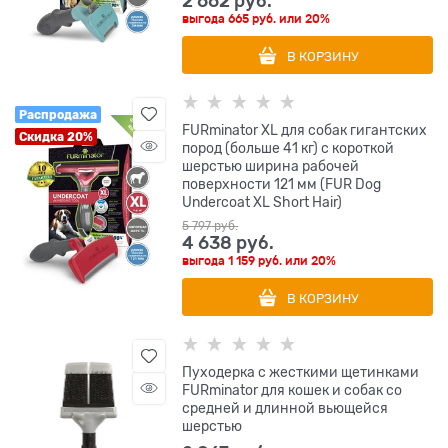
2 662
 руб.
выгода
665 руб.
или
20%
В КОРЗИНУ
Распродажа
FURminator XL для собак гигантских
Скидка 20%
пород (больше 41 кг) с короткой
шерстью ширина рабочей
поверхности 121 мм (FUR Dog
Undercoat XL Short Hair)
5 797
 руб.
4 638
 руб.
выгода
1 159 руб.
или
20%
В КОРЗИНУ
Пуходерка с жесткими щетинками
FURminator для кошек и собак со
средней и длинной вьющейся
шерстью