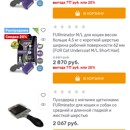
выгода
717 руб.
или
20%
В КОРЗИНУ
Распродажа
FURminator M/L для кошек весом
Скидка 20%
больше 4,5 кг с короткой шерстью
ширина рабочей поверхности 62 мм
(FUR Cat Undercoat M/L Short Hair)
3 587
 руб.
2 870
 руб.
выгода
717 руб.
или
20%
В КОРЗИНУ
Пуходерка с мягкими щетинками
FURminator для кошек и собак со
средней и длинной гладкой и
жесткой шерстью
2 067
 руб.