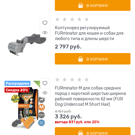
В КОРЗИНУ
Колтунорез регулируемый
FURminator для кошек и собак для
любого типа и длины шерсти
2 797
 руб.
В КОРЗИНУ
Распродажа
FURminator M для собак средних
Скидка 20%
пород с короткой шерстью ширина
рабочей поверхности 62 мм (FUR
Dog Undercoat M Short Hair)
4 157
 руб.
3 326
 руб.
выгода
831 руб.
или
20%
В КОРЗИНУ