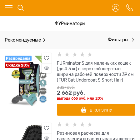
ФУРминаторы
Рекомендуемые
Фильтры
Распродажа
FURminator S для маленьких кошек
Скидка 20%
(до 4.5 кг) с короткой шерстью
ширина рабочей поверхности 39 см
(FUR Cat Undercoat S Short Hair)
3 327
 руб.
2 662
 руб.
выгода
665 руб.
или
20%
В КОРЗИНУ
Резиновая расческа для
разделения и распутывания шерсти