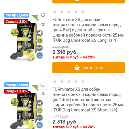
Распродажа
FURminator XS для собак
Скидка 20%
миниатюрных и карликовых пород
(до 4.5 кг) с длинной шерстью
ширина рабочей поверхности 25 мм
(FUR Dog Undercoat XS Long Hair)
2 897
 руб.
2 318
 руб.
выгода
579 руб.
или
20%
В КОРЗИНУ
Распродажа
FURminator XS для собак
Скидка 20%
миниатюрных и карликовых пород
(до 4.5 кг) с короткой шерстью
ширина рабочей поверхности 25 мм
(FUR Dog Undercoat XS Short Hair)
2 897
 руб.
2 318
 руб.
выгода
579 руб.
или
20%