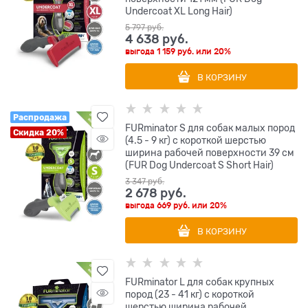
Undercoat XL Long Hair)
5 797
 руб.
4 638
 руб.
выгода
1 159 руб.
или
20%
В КОРЗИНУ
Распродажа
FURminator S для собак малых пород
Скидка 20%
(4.5 - 9 кг) с короткой шерстью
ширина рабочей поверхности 39 см
(FUR Dog Undercoat S Short Hair)
3 347
 руб.
2 678
 руб.
выгода
669 руб.
или
20%
В КОРЗИНУ
FURminator L для собак крупных
пород (23 - 41 кг) с короткой
шерстью ширина рабочей