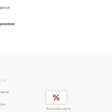
аются
паниями
етях
такте
ram
Бонусная карта