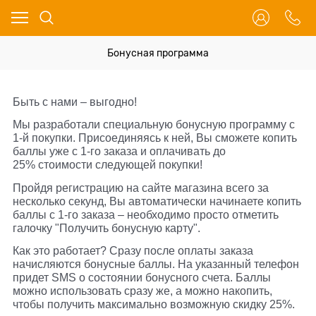
Бонусная программа
Быть с нами – выгодно!
Мы разработали специальную бонусную программу с
1-й покупки. Присоединяясь к ней, Вы сможете копить
баллы уже с 1-го заказа и оплачивать до
25% стоимости следующей покупки!
Пройдя регистрацию на сайте магазина всего за
несколько секунд, Вы автоматически начинаете копить
баллы с 1-го заказа – необходимо просто отметить
галочку "Получить бонусную карту".
Как это работает? Сразу после оплаты заказа
начисляются бонусные баллы. На указанный телефон
придет SMS
о состоянии бонусного счета. Баллы
можно использовать сразу же, а можно накопить,
чтобы получить максимально возможную скидку 25%.