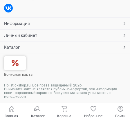
Информация
Личный кабинет
Каталог
Бонусная карта
Holistic-shop.ru. Все права защищены © 2026
Внимание! Сайт не является публичной офертой, вся информация
носит справочный характер. Все условия заказа уточняются с
менеджером
Главная
Каталог
Корзина
Избранное
Войти
Ваш город - Самара,