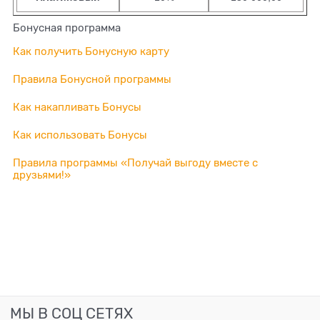
Бонусная программа
Как получить Бонусную карту
Правила Бонусной программы
Как накапливать Бонусы
Как использовать Бонусы
Правила программы «Получай выгоду вместе с
друзьями!»
МЫ В СОЦ СЕТЯХ