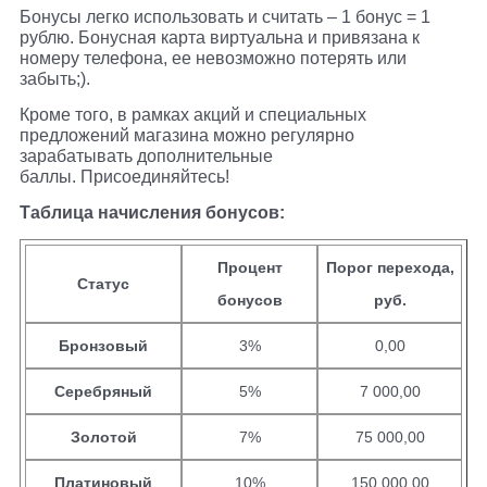
Бонусы легко использовать и считать – 1 бонус = 1
рублю. Бонусная карта виртуальна и привязана к
номеру телефона, ее невозможно потерять или
забыть;).
Кроме того, в рамках акций и специальных
предложений магазина можно регулярно
зарабатывать дополнительные
баллы.
Присоединяйтесь!
Таблица начисления бонусов:
Процент
Порог перехода,
Статус
бонусов
руб.
Бронзовый
3%
0,00
Серебряный
5%
7 000,00
Золотой
7%
75 000,00
Платиновый
10%
150 000,00