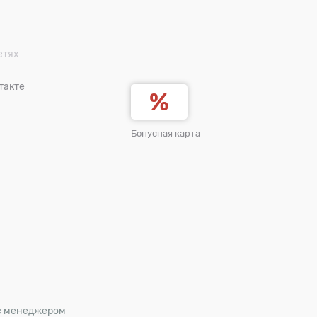
етях
такте
Бонусная карта
 с менеджером