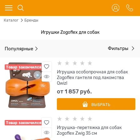
Каталог
Бренды
Игрушки Zogoflex для собак
Популярные
Фильтры
Товар закончился
Игрушка особопрочная для собак
Zogoflex гантеля под лакомства
Qwizl
от
1 857
 руб.
ВЫБРАТЬ
Товар закончился
Игрушка-перетяжка для собак
Zogoflex Zwig 35 см