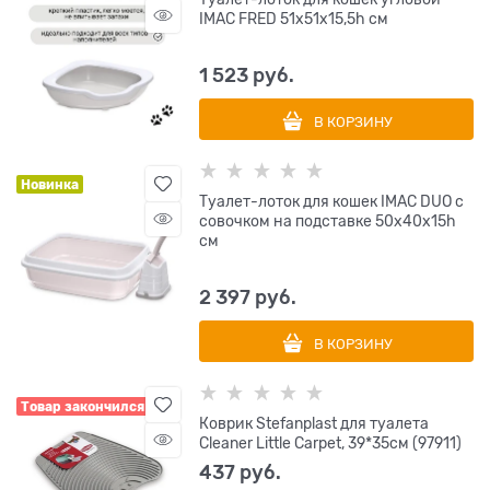
IMAC FRED 51х51х15,5h см
1 523
 руб.
В КОРЗИНУ
Новинка
Туалет-лоток для кошек IMAC DUO с
совочком на подставке 50х40х15h
см
2 397
 руб.
В КОРЗИНУ
Товар закончился
Коврик Stefanplast для туалета
Cleaner Little Carpet, 39*35см (97911)
437
 руб.