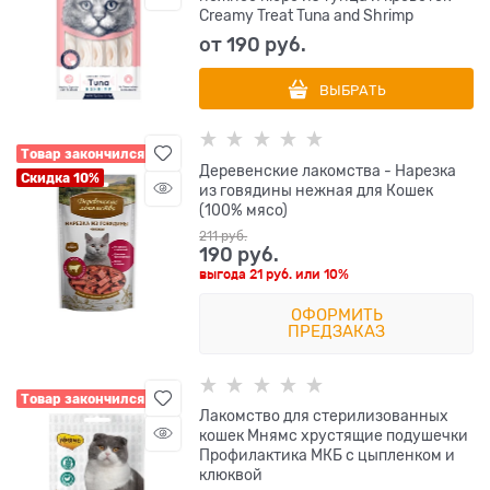
Creamy Treat Tuna and Shrimp
от
190
 руб.
ВЫБРАТЬ
Товар закончился
Деревенские лакомства - Нарезка
Скидка 10%
из говядины нежная для Кошек
(100% мясо)
211
 руб.
190
 руб.
выгода
21 руб.
или
10%
ОФОРМИТЬ
ПРЕДЗАКАЗ
Товар закончился
Лакомство для стерилизованных
кошек Мнямс хрустящие подушечки
Профилактика МКБ с цыпленком и
клюквой