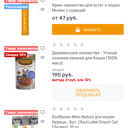
Товар закончился
Крем-лакомство для котят и кошек
Распродажа
Мнямс с курицей
от
47
 руб.
ВЫБРАТЬ
Товар закончился
Деревенские лакомства - Утиная
Скидка 10%
соломка нежная для Кошек (100%
мясо)
211
 руб.
190
 руб.
выгода
21 руб.
или
10%
ОФОРМИТЬ
ПРЕДЗАКАЗ
Товар закончился
Колбаски Almo Nature для кошек
Курица , 3шт. (Azul Label Snack Cat
Chicken), 15 гр.