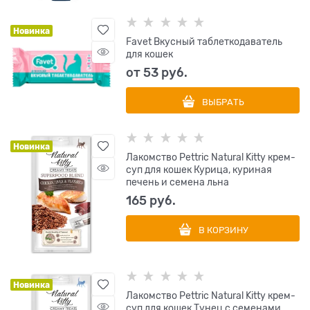
Новинка
Favet Вкусный таблеткодаватель
для кошек
от
53
 руб.
ВЫБРАТЬ
Новинка
Лакомство Pettric Natural Kitty крем-
суп для кошек Курица, куриная
печень и семена льна
165
 руб.
В КОРЗИНУ
Новинка
Лакомство Pettric Natural Kitty крем-
суп для кошек Тунец с семенами