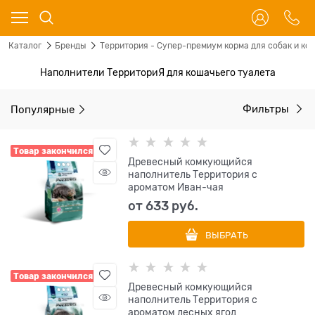
Каталог
Бренды
Территория - Супер-премиум корма для собак и ко
Наполнители ТерриториЯ для кошачьего туалета
Популярные
Фильтры
Товар закончился
Древесный комкующийся
наполнитель Территория с
ароматом Иван-чая
от
633
 руб.
ВЫБРАТЬ
Товар закончился
Древесный комкующийся
наполнитель Территория с
ароматом лесных ягод