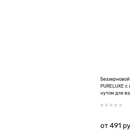
Беззерновой
PURELUXE с 
нутом для в
от
491
 р