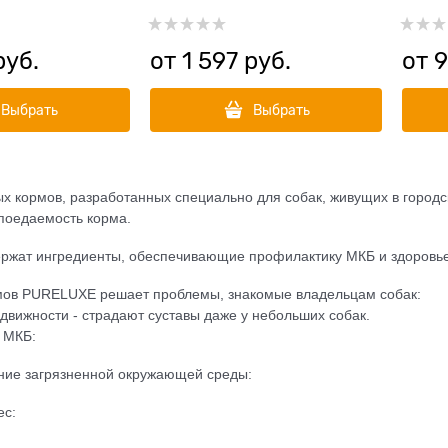
руб.
от
1 597
 руб.
от
9
Выбрать
Выбрать
х кормов, разработанных специально для собак, живущих в городс
поедаемость корма.
ержат ингредиенты, обеспечивающие профилактику МКБ и здоровье
мов PURELUXE решает проблемы, знакомые владельцам собак:
одвижности - страдают суставы даже у небольших собак.
я МКБ:
яние загрязненной окружающей среды:
ес: