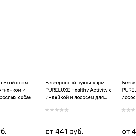
 сухой корм
Беззерновой сухой корм
Беззе
ягненком и
PURELUXE Healthy Activity с
PUREL
зрослых собак
индейкой и лососем для
лосос
активных собак
собак
уб.
от
441
 руб.
от
4