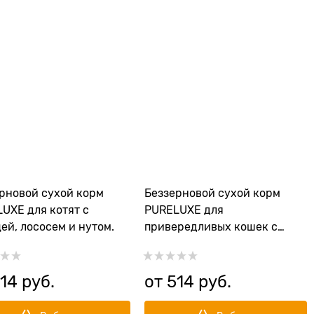
рновой сухой корм
Беззерновой сухой корм
UXE для котят с
PURELUXE для
ей, лососем и нутом.
привередливых кошек с
курицей и лососем
14
 руб.
от
514
 руб.