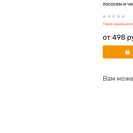
лососем и ч
стерилизова
собак, скло
Товар закончилс
весу
от
498
 р
Вам може