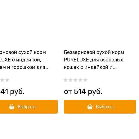
рновой сухой корм
Беззерновой сухой корм
UXE с индейкой,
PURELUXE для взрослых
ем и горошком для
кошек с индейкой и
 мелких пород
чечевицей
41
 руб.
от
514
 руб.
Выбрать
Выбрать