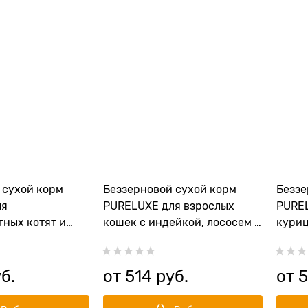
 сухой корм
Беззерновой сухой корм
Беззе
ля
PURELUXE для взрослых
PUREL
ных котят и
кошек с индейкой, лососем и
куриц
ицей и лососем
горошком
уб.
от
514
 руб.
от
5