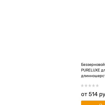
Беззерновой
PURELUXE д
длинношерст
кошек с кур
от
514
 р