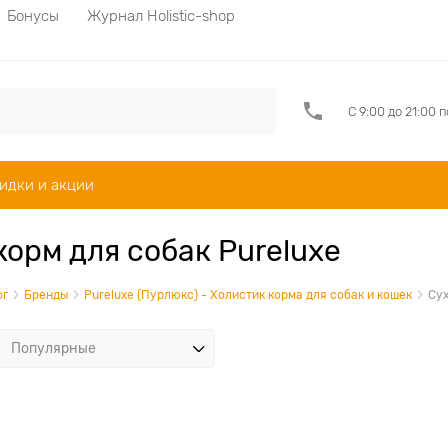
Бонусы
Журнал Holistic-shop
С 9:00 до 21:00 
идки и акции
корм для собак Pureluxe
ог
Бренды
Pureluxe (Пурлюкс) - Холистик корма для собак и кошек
Сух