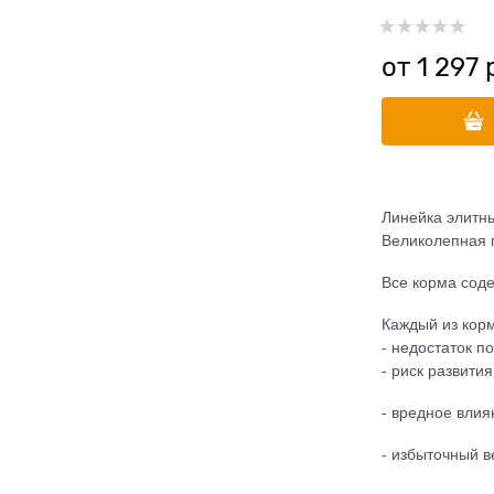
от
1 297
 
Линейка элитны
Великолепная 
Все корма сод
Каждый из кор
- недостаток п
- риск развити
- вредное вли
- избыточный в