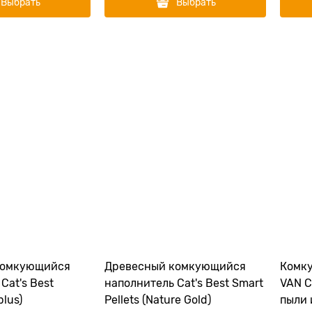
Выбрать
Выбрать
комкующийся
Древесный комкующийся
Комк
Cat's Best
наполнитель Cat's Best Smart
VAN C
plus)
Pellets (Nature Gold)
пыли 