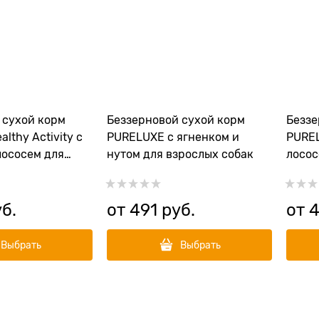
 сухой корм
Беззерновой сухой корм
Беззе
lthy Activity с
PURELUXE с ягненком и
PUREL
лососем для
нутом для взрослых собак
лосос
бак
собак
уб.
от
491
 руб.
от
4
Выбрать
Выбрать