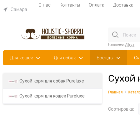
О нас
Контакты
Оплата
Доставка
Самара
Например:
Alleva
Для кошек
Для собак
Бренды
Ск
Сухой 
Сухой корм для собак Pureluxe
Главная
Катал
Сухой корм для кошек Pureluxe
Сортировка: