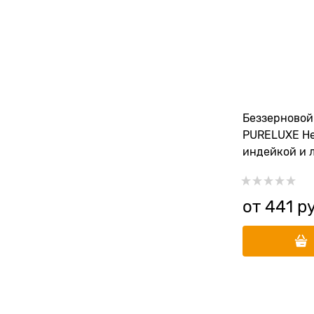
Беззерновой
PURELUXE Hea
индейкой и 
активных со
от
441
 р