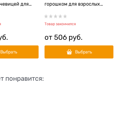
ечевицей для
горошком для взрослых
нных собак и
собак
нных к лишнему
я
Товар закончился
уб.
от
506
 руб.
Выбрать
Выбрать
т понравится: