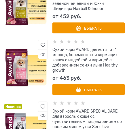
зеленой чечевицы и Юкки
Шидигера Hairball & Indoor
от
452
 руб.
ВЫБРАТЬ
Сухой корм AWARD для котят от 1
месяца, беременных и кормящих
кошек с индейкой и курицей с
добавлением семян льна Healthy
growth
от
463
 руб.
ВЫБРАТЬ
Новинка
Сухой корм AWARD SPECIAL CARE
для взрослых кошек с
чувствительным пищеварением со
свежим мясом утки Sensitive