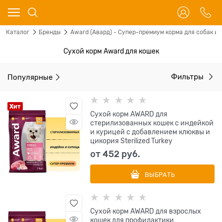
Каталог
Бренды
Award (Авард) - Супер-премиум корма для собак и 
Сухой корм Award для кошек
Популярные
Фильтры
Хит
Сухой корм AWARD для
стерилизованных кошек с индейкой
и курицей с добавлением клюквы и
цикория Sterilized Turkey
от
452
 руб.
ВЫБРАТЬ
Сухой корм AWARD для взрослых
кошек для профилактики