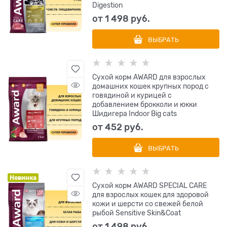
Digestion
от
1 498
 руб.
ВЫБРАТЬ
Сухой корм AWARD для взрослых
домашних кошек крупных пород с
говядиной и курицей с
добавлением брокколи и юкки
Шидигера Indoor Big cats
от
452
 руб.
ВЫБРАТЬ
Новинка
Сухой корм AWARD SPECIAL CARE
для взрослых кошек для здоровой
кожи и шерсти со свежей белой
рыбой Sensitive Skin&Coat
от
1 498
 руб.