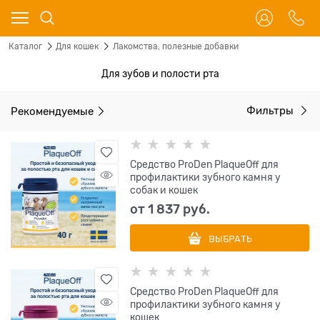
Каталог
Для кошек
Лакомства, полезные добавки
Для зубов и полости рта
Рекомендуемые
Фильтры
Cредство ProDen PlaqueOff для
профилактики зубного камня у
собак и кошек
от
1 837
 руб.
ВЫБРАТЬ
Cредство ProDen PlaqueOff для
профилактики зубного камня у
кошек