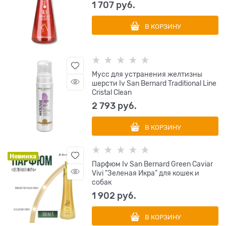
1 707
 руб.
В КОРЗИНУ
Мусс для устранения желтизны
шерсти Iv San Bernard Traditional Line
Cristal Clean
2 793
 руб.
В КОРЗИНУ
Новинка
Парфюм Iv San Bernard Green Caviar
Vivi "Зеленая Икра" для кошек и
собак
1 902
 руб.
В КОРЗИНУ