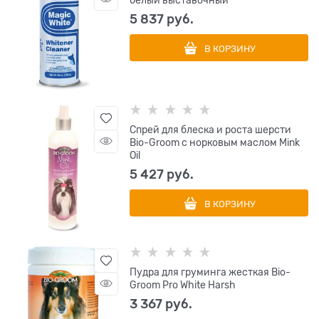
белый выставочный
5 837
 руб.
В КОРЗИНУ
Cпрей для блеска и роста шерсти
Bio-Groom с норковым маслом Mink
Oil
5 427
 руб.
В КОРЗИНУ
Пудра для груминга жесткая Bio-
Groom Pro White Harsh
3 367
 руб.