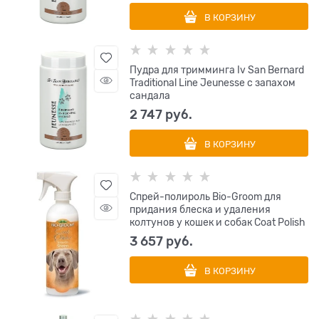
В КОРЗИНУ
Пудра для тримминга Iv San Bernard
Traditional Line Jeunesse с запахом
сандала
2 747
 руб.
В КОРЗИНУ
Спрей-полироль Bio-Groom для
придания блеска и удаления
колтунов у кошек и собак Coat Polish
3 657
 руб.
В КОРЗИНУ