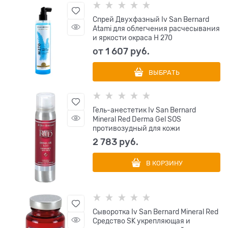
Спрей Двухфазный Iv San Bernard
Atami для облегчения расчесывания
и яркости окраса Н 270
от
1 607
 руб.
ВЫБРАТЬ
Гель-анестетик Iv San Bernard
Mineral Red Derma Gel SOS
противозудный для кожи
2 783
 руб.
В КОРЗИНУ
Сыворотка Iv San Bernard Mineral Red
Средство SK укрепляющая и