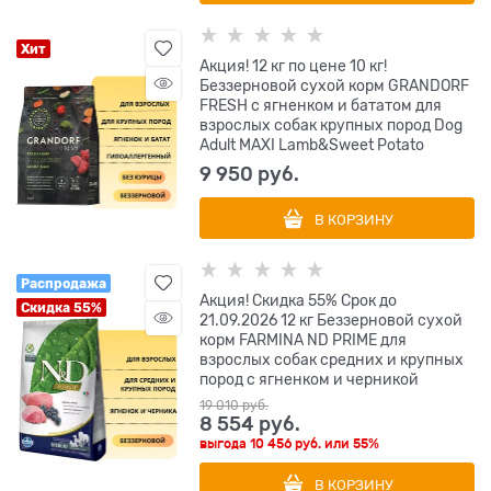
Хит
Акция! 12 кг по цене 10 кг!
Беззерновой сухой корм GRANDORF
FRESH с ягненком и бататом для
взрослых собак крупных пород Dog
Adult MAXI Lamb&Sweet Potato
9 950
 руб.
В КОРЗИНУ
Распродажа
Акция! Скидка 55% Срок до
Скидка 55%
21.09.2026 12 кг Беззерновой cухой
корм FARMINA ND PRIME для
взрослых собак средних и крупных
пород с ягненком и черникой
19 010
 руб.
8 554
 руб.
выгода
10 456 руб.
или
55%
В КОРЗИНУ