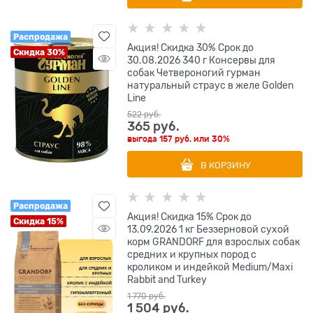
Распродажа
Акция! Скидка 30% Срок до
Скидка 30%
30.08.2026 340 г Консервы для
собак Четвероногий гурман
натуральный страус в желе Golden
Line
522
 руб.
365
 руб.
выгода
157 руб.
или
30%
В КОРЗИНУ
Распродажа
Акция! Скидка 15% Срок до
Скидка 15%
13.09.2026 1 кг Беззерновой cухой
корм GRANDORF для взрослых собак
средних и крупных пород с
кроликом и индейкой Medium/Maxi
Rabbit and Turkey
1 770
 руб.
1 504
 руб.