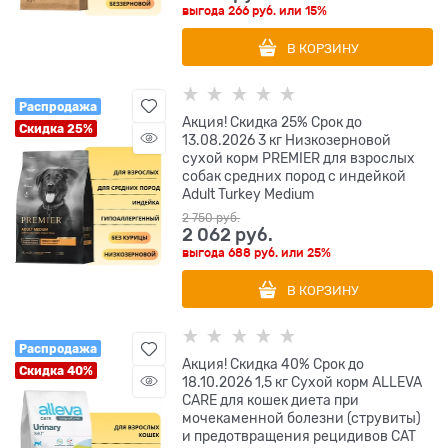
выгода
266 руб.
или
15%
В КОРЗИНУ
Распродажа
Акция! Скидка 25% Срок до
Скидка 25%
13.08.2026 3 кг Низкозерновой
сухой корм PREMIER для взрослых
собак средних пород с индейкой
Adult Turkey Medium
2 750
 руб.
2 062
 руб.
выгода
688 руб.
или
25%
В КОРЗИНУ
Распродажа
Акция! Скидка 40% Срок до
Скидка 40%
18.10.2026 1,5 кг Сухой корм ALLEVA
CARE для кошек диета при
мочекаменной болезни (струвиты)
и предотвращения рецидивов CAT