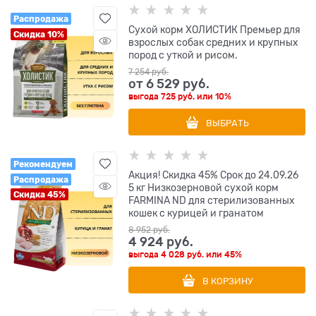
Распродажа
Сухой корм ХОЛИСТИК Премьер для
Скидка 10%
взрослых собак средних и крупных
пород с уткой и рисом.
7 254
 руб.
от
6 529
 руб.
выгода
725 руб.
или
10%
ВЫБРАТЬ
Рекомендуем
Акция! Скидка 45% Срок до 24.09.26
Распродажа
5 кг Низкозерновой cухой корм
Скидка 45%
FARMINA ND для стерилизованных
кошек с курицей и гранатом
8 952
 руб.
4 924
 руб.
выгода
4 028 руб.
или
45%
В КОРЗИНУ