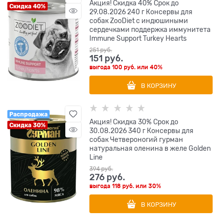
Акция! Скидка 40% Срок до
Скидка 40%
29.08.2026 240 г Консервы для
собак ZooDiet с индюшиными
сердечками поддержка иммунитета
Immune Support Turkey Hearts
251
 руб.
151
 руб.
выгода
100 руб.
или
40%
В КОРЗИНУ
Распродажа
Акция! Скидка 30% Срок до
Скидка 30%
30.08.2026 340 г Консервы для
собак Четвероногий гурман
натуральная оленина в желе Golden
Line
394
 руб.
276
 руб.
выгода
118 руб.
или
30%
В КОРЗИНУ