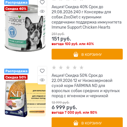
Распродажа
Акция! Скидка 40% Срок до
Скидка 40%
29.08.2026 240 г Консервы для
собак ZooDiet с куриными
сердечками поддержка иммунитета
Immune Support Chicken Hearts
251
 руб.
151
 руб.
выгода
100 руб.
или
40%
В КОРЗИНУ
Распродажа
Акция! Скидка 50% Срок до
Скидка 50%
22.09.2026 12 кг Низкозерновой
cухой корм FARMINA ND для
взрослых собак средних и крупных
пород с ягненком и черникой
13 999
 руб.
6 999
 руб.
выгода
7 000 руб.
или
50%
В КОРЗИНУ