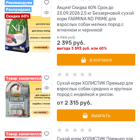
Рекомендуем
Акция! Скидка 60% Срок до
Распродажа
23.09.2026 2,5 кг Беззерновой cухой
Скидка 60%
корм FARMINA ND PRIME для
взрослых собак мелких пород с
ягненком и черникой
5 988
 руб.
2 395
 руб.
выгода
3 593 руб.
или
60%
В КОРЗИНУ
Товар закончился
Сухой корм ХОЛИСТИК Премьер для
взрослых собак средних и крупных
пород с индейкой и рисом.
от
2 315
 руб.
ВЫБРАТЬ
Товар закончился
Сухой корм ХОЛИСТИК Премьер для