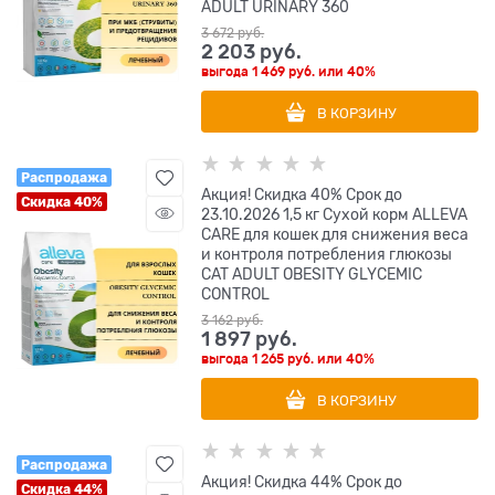
ADULT URINARY 360
3 672
 руб.
2 203
 руб.
выгода
1 469 руб.
или
40%
В КОРЗИНУ
Распродажа
Акция! Скидка 40% Срок до
Скидка 40%
23.10.2026 1,5 кг Сухой корм ALLEVA
CARE для кошек для снижения веса
и контроля потребления глюкозы
CAT ADULT OBESITY GLYCEMIC
CONTROL
3 162
 руб.
1 897
 руб.
выгода
1 265 руб.
или
40%
В КОРЗИНУ
Распродажа
Акция! Скидка 44% Срок до
Скидка 44%