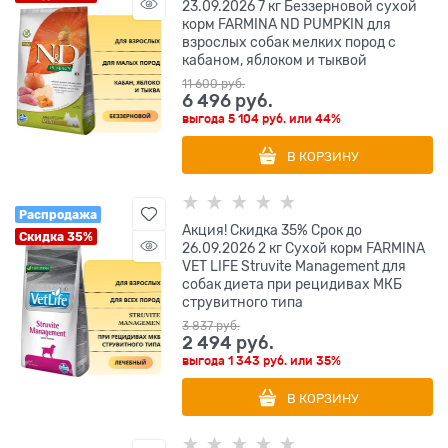
23.09.2026 7 кг Беззерновой cухой
корм FARMINA ND PUMPKIN для
взрослых собак мелких пород с
кабаном, яблоком и тыквой
11 600
 руб.
6 496
 руб.
выгода
5 104 руб.
или
44%
В КОРЗИНУ
Распродажа
Акция! Скидка 35% Срок до
Скидка 35%
26.09.2026 2 кг Сухой корм FARMINA
VET LIFE Struvite Management для
собак диета при рецидивах МКБ
струвитного типа
3 837
 руб.
2 494
 руб.
выгода
1 343 руб.
или
35%
В КОРЗИНУ