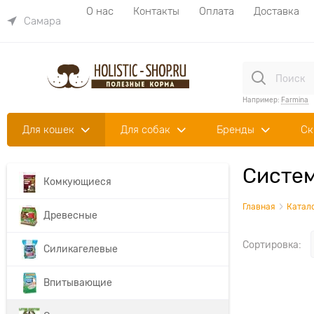
О нас
Контакты
Оплата
Доставка
Самара
Например:
Farmina
Для кошек
Для собак
Бренды
Ск
Систем
Комкующиеся
Главная
Катал
Древесные
Сортировка:
Силикагелевые
Впитывающие