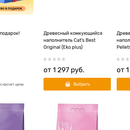
подарок!
Древесный комкующийся
Древ
наполнитель Cat's Best
напол
Original (Eko plus)
Pellet
от
1 297
 руб.
от
1
Выбрать
и насчет цены