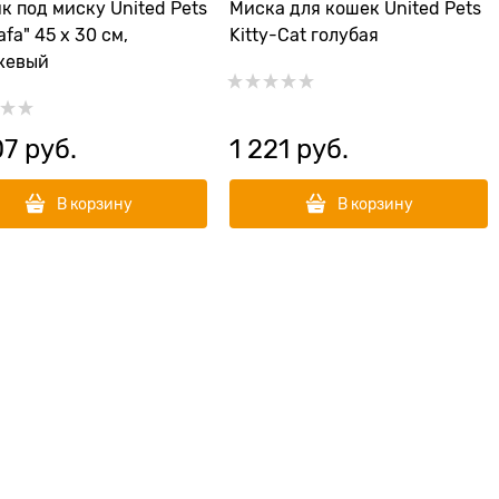
к под миску United Pets
Миска для кошек United Pets
fa" 45 х 30 см,
Kitty-Cat голубая
жевый
07
 руб.
1 221
 руб.
В корзину
В корзину