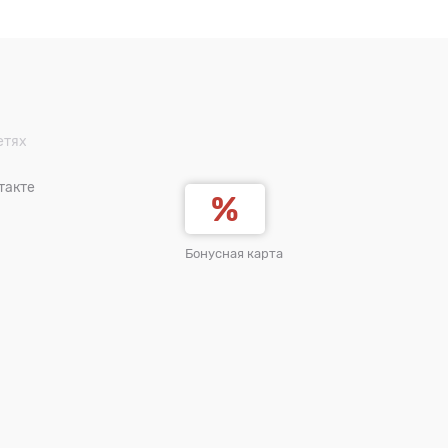
етях
такте
Бонусная карта