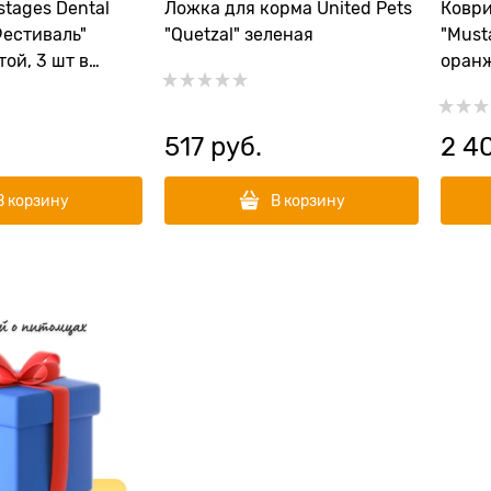
tages Dental
Ложка для корма United Pets
Коври
Фестиваль"
"Quetzal" зеленая
"Musta
ой, 3 шт в
оран
517
 руб.
2 4
В корзину
В корзину