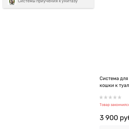
Системы приучения к унитазу
Cистема для
кошки к туале
Товар закончилс
3 900
 ру