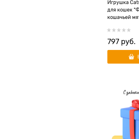
Игрушка Cats
для кошек "
кошачьей мят
комплекте
797
 руб.