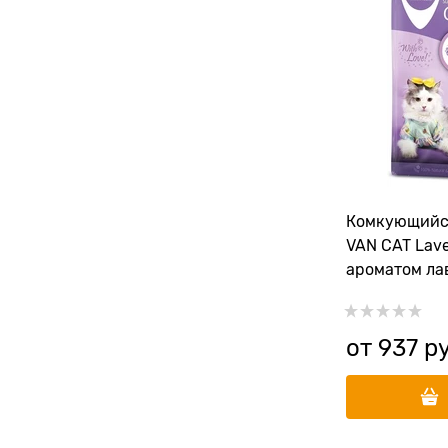
Комкующийс
VAN CAT Lave
ароматом ла
от
937
 р