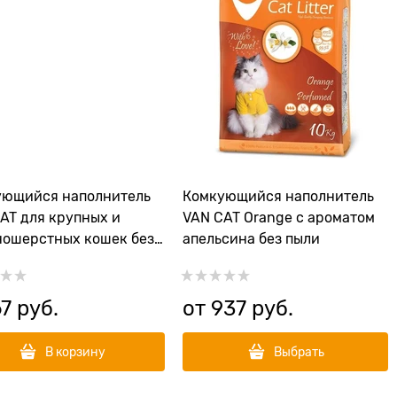
ующийся наполнитель
Комкующийся наполнитель
AT для крупных и
VAN CAT Orange с ароматом
ошерстных кошек без
апельсина без пыли
Natural Standart
67
 руб.
от
937
 руб.
В корзину
Выбрать