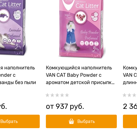
я наполнитель
Комкующийся наполнитель
Комк
nder с
VAN CAT Baby Powder с
VAN C
ванды без пыли
ароматом детской присыпки
длинн
без пыли
пыли 
уб.
от
937
 руб.
2 3
Выбрать
Выбрать