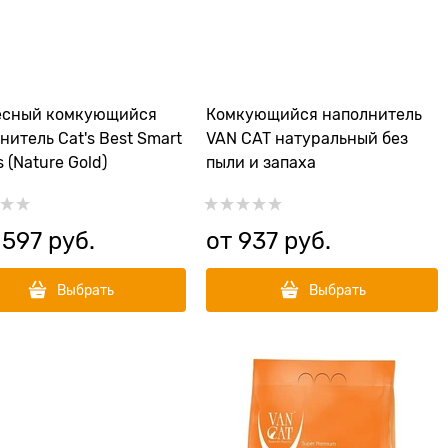
есный комкующийся
Комкующийся наполнитель
нитель Cat's Best Smart
VAN CAT натуральный без
s (Nature Gold)
пыли и запаха
 597
 руб.
от
937
 руб.
Выбрать
Выбрать