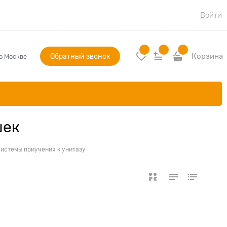
Войти
Обратный звонок
Корзина
по Москве
шек
истемы приучения к унитазу