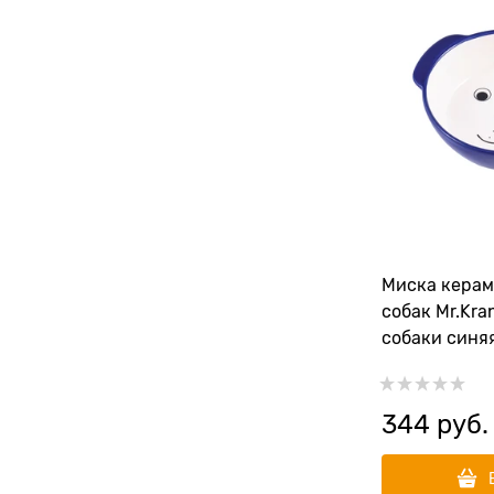
Миска керам
собак Mr.Kr
собаки синяя
344
 руб.