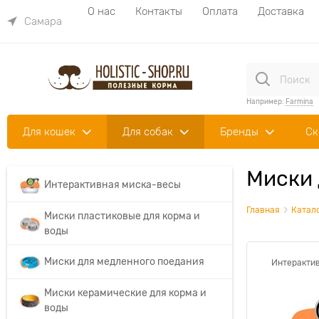
О нас
Контакты
Оплата
Доставка
Самара
Например:
Farmina
Для кошек
Для собак
Бренды
Ск
Миски 
Интерактивная миска-весы
Главная
Катал
Миски пластиковые для корма и
воды
Миски для медленного поедания
Интеракти
Миски керамические для корма и
воды