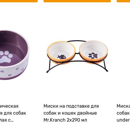
ическая
Миски на подставке для
Миска
я для собак
собак и кошек двойные
собак
лая с
Mr.Kranch 2х290 мл
under
360 мл