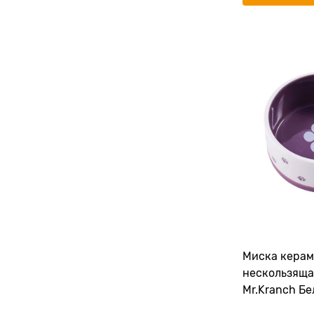
Миска керам
нескользяща
Mr.Kranch Бе
фиолетовым 