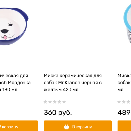
ическая для
Миска керамическая для
Миска
anch Мордочка
собак Mr.Kranch черная с
собак
 180 мл
желтым 420 мл
мл
360
 руб.
489
В корзину
В корзину