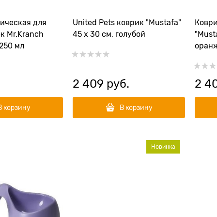
ическая для
United Pets коврик "Mustafa"
Коври
к Mr.Kranch
45 х 30 см, голубой
"Musta
250 мл
оран
2 409
 руб.
2 4
В корзину
В корзину
Новинка