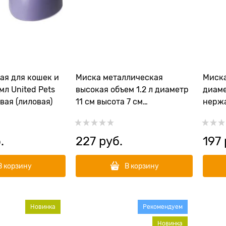
ая для кошек и
Миска металлическая
Миска
мл United Pets
высокая объем 1.2 л диаметр
диаме
евая (лиловая)
11 см высота 7 см
нерж
нержавеющая сталь
.
227
 руб.
197
В корзину
В корзину
Новинка
Рекомендуем
Новинка