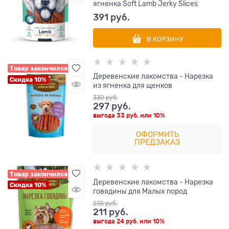
ягненка Soft Lamb Jerky Slices
391
 руб.
В КОРЗИНУ
Товар закончился
Деревенские лакомства - Нарезка
Скидка 10%
из ягненка для щенков
330
 руб.
297
 руб.
выгода
33 руб.
или
10%
ОФОРМИТЬ
ПРЕДЗАКАЗ
Товар закончился
Деревенские лакомства - Нарезка
Скидка 10%
говядины для Малых пород
235
 руб.
211
 руб.
выгода
24 руб.
или
10%