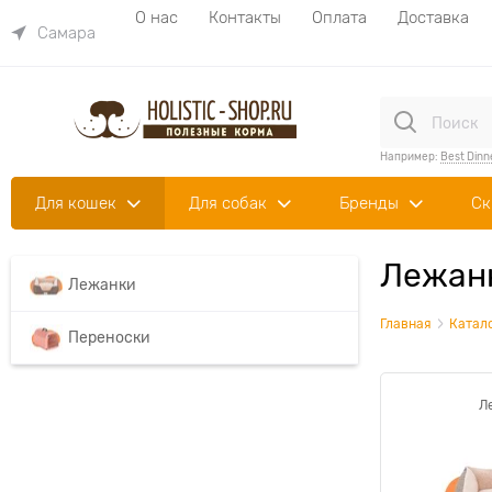
О нас
Контакты
Оплата
Доставка
Самара
Например:
Best Dinn
Для кошек
Для собак
Бренды
Ск
Лежанк
Лежанки
Главная
Катал
Переноски
Л