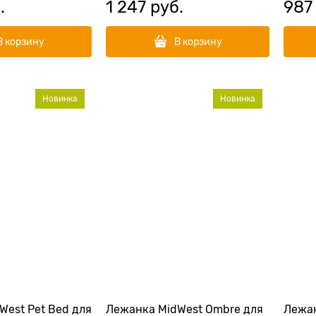
.
1 247
 руб.
987
В корзину
В корзину
Новинка
Новинка
West Pet Bed для
Лежанка MidWest Ombre для
Лежан