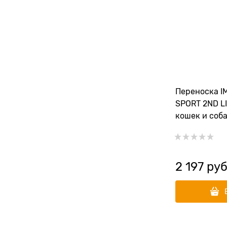
Переноска I
SPORT 2ND LIF
кошек и соб
2 197
 руб