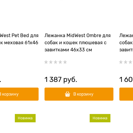
West Pet Bed для
Лежанка MidWest Ombre для
Лежан
ек меховая 61х46
собак и кошек плюшевая с
собак
завитками 46х33 см
завит
.
1 387
 руб.
1 60
В корзину
В корзину
Новинка
Новинка