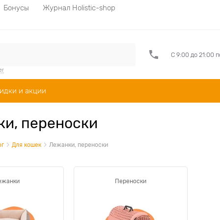
Бонусы
Журнал Holistic-shop
С 9:00 до 21:00 
er
идки и акции
и, переноски
ог
Для кошек
Лежанки, переноски
ежанки
Переноски