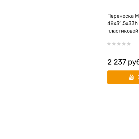
Переноска M
48х31,5х33h с
пластиковой
2 237
 ру