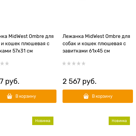
ка MidWest Ombre для
Лежанка MidWest Ombre для
 и кошек плюшевая с
собак и кошек плюшевая с
ками 57х31 см
завитками 61х45 см
7
 руб.
2 567
 руб.
В корзину
В корзину
Новинка
Новинка