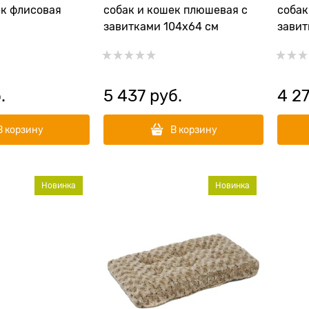
ек флисовая
собак и кошек плюшевая с
собак
завитками 104х64 см
завит
.
5 437
 руб.
4 2
В корзину
В корзину
Новинка
Новинка