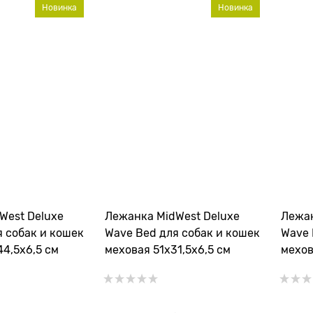
Новинка
Новинка
West Deluxe
Лежанка MidWest Deluxe
Лежан
я собак и кошек
Wave Bed для собак и кошек
Wave 
4,5х6,5 см
меховая 51х31,5х6,5 см
мехов