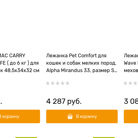
MAC CARRY
Лежанка Pet Comfort для
Лежан
E ( до 6 кг ) для
кошек и собак мелких пород,
Wave 
ак 48,5х34х32 см
Alpha Mirandus 33, размер S
мехов
50х60 см
.
4 287
 руб.
3 0
В корзину
В корзину