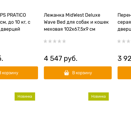
PS PRATICO
Лежанка MidWest Deluxe
Перен
м, до 10 кг, с
Wave Bed для собак и кошек
серая
 дверцей
меховая 102х67,5х9 см
дверц
55х36
б.
4 547
 руб.
3 9
В корзину
В корзину
Новинка
Новинка