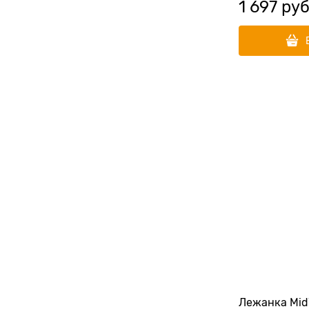
1 697
 руб
Лежанка Mid