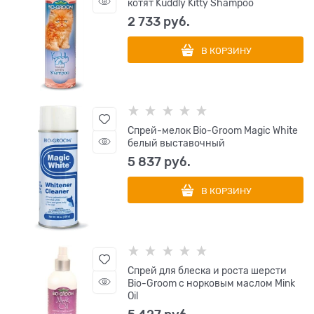
котят Kuddly Kitty Shampoo
2 733
 руб.
В КОРЗИНУ
Спрей-мелок Bio-Groom Magic White
белый выставочный
5 837
 руб.
В КОРЗИНУ
Cпрей для блеска и роста шерсти
Bio-Groom с норковым маслом Mink
Oil