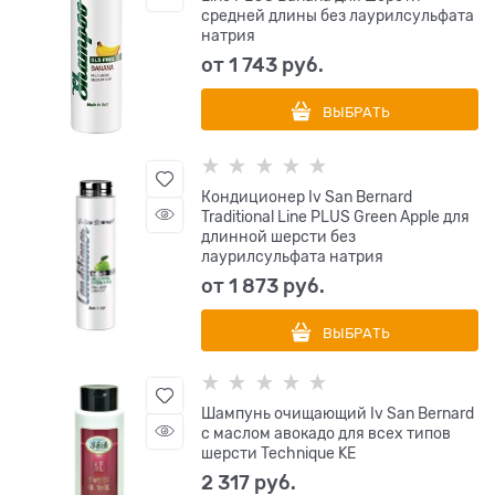
средней длины без лаурилсульфата
натрия
от
1 743
 руб.
ВЫБРАТЬ
Кондиционер Iv San Bernard
Traditional Line PLUS Green Apple для
длинной шерсти без
лаурилсульфата натрия
от
1 873
 руб.
ВЫБРАТЬ
Шампунь очищающий Iv San Bernard
с маслом авокадо для всех типов
шерсти Technique KE
2 317
 руб.