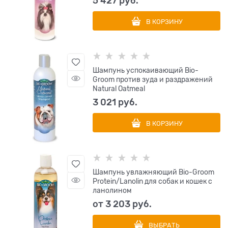
5 427
 руб.
В КОРЗИНУ
Шампунь успокаивающий Bio-
Groom против зуда и раздражений
Natural Oatmeal
3 021
 руб.
В КОРЗИНУ
Шампунь увлажняющий Bio-Groom
Protein/Lanolin для собак и кошек с
ланолином
от
3 203
 руб.
ВЫБРАТЬ