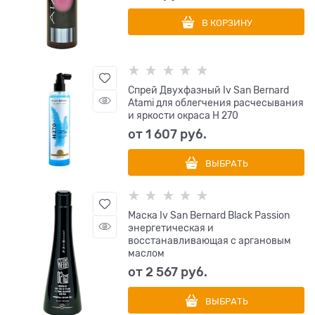
В КОРЗИНУ
Спрей Двухфазный Iv San Bernard
Atami для облегчения расчесывания
и яркости окраса Н 270
от
1 607
 руб.
ВЫБРАТЬ
Маска Iv San Bernard Black Passion
энергетическая и
восстанавливающая с аргановым
маслом
от
2 567
 руб.
ВЫБРАТЬ