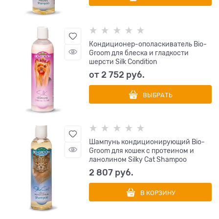
Кондиционер-ополаскиватель Bio-
Groom для блеска и гладкости
шерсти Silk Condition
от
2 752
 руб.
ВЫБРАТЬ
Шампунь кондиционирующий Bio-
Groom для кошек с протеином и
ланолином Silky Cat Shampoo
2 807
 руб.
В КОРЗИНУ