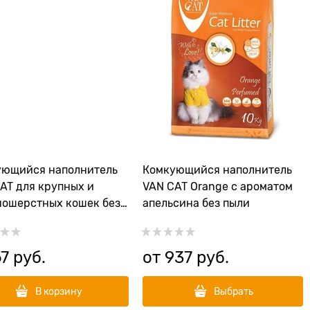
ующийся наполнитель
Комкующийся наполнитель
AT для крупных и
VAN CAT Orange с ароматом
ошерстных кошек без
апельсина без пыли
Natural Standart
67
 руб.
от
937
 руб.
В корзину
Выбрать