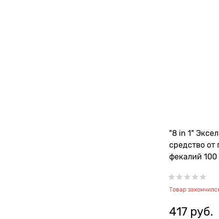
"8 in 1" Эксе
средство от
фекалий 100 
Товар закончилс
417
 руб.