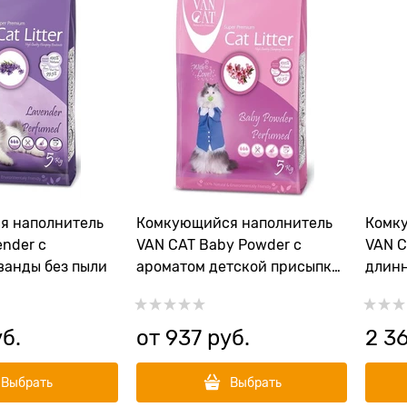
я наполнитель
Комкующийся наполнитель
Комк
nder с
VAN CAT Baby Powder с
VAN C
ванды без пыли
ароматом детской присыпки
длинн
без пыли
пыли 
уб.
от
937
 руб.
2 3
Выбрать
Выбрать