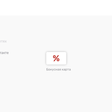
етях
такте
Бонусная карта