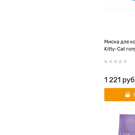
Миска для ко
Kitty-Cat го
1 221
 руб