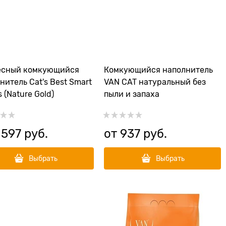
есный комкующийся
Комкующийся наполнитель
нитель Cat's Best Smart
VAN CAT натуральный без
s (Nature Gold)
пыли и запаха
 597
 руб.
от
937
 руб.
Выбрать
Выбрать