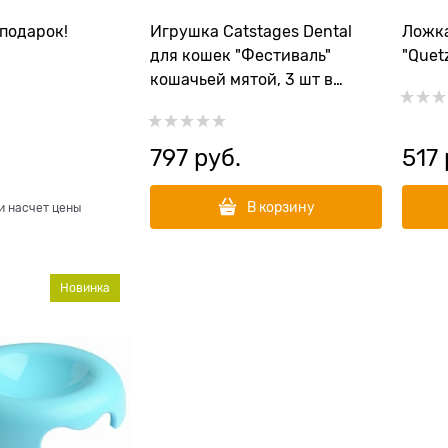
подарок!
Игрушка Catstages Dental
Ложка
для кошек "Фестиваль"
"Quet
кошачьей мятой, 3 шт в
комплекте
797
 руб.
517
В корзину
и насчет цены
Новинка