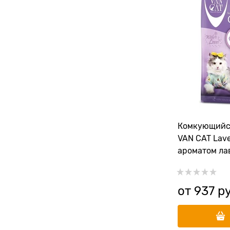
Комкующийс
VAN CAT Lave
ароматом ла
от
937
 р