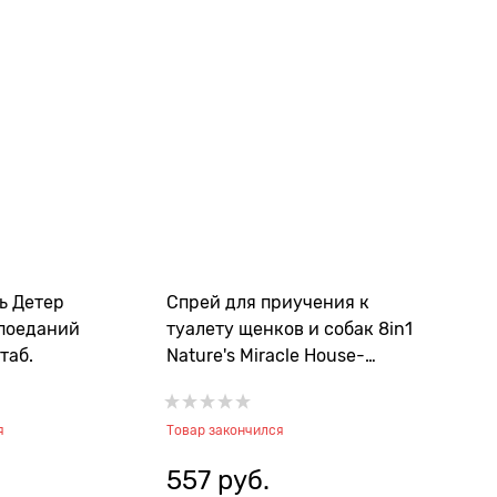
ль Детер
Спрей для приучения к
 поеданий
туалету щенков и собак 8in1
таб.
Nature's Miracle House-
Breaking
я
Товар закончился
557
 руб.