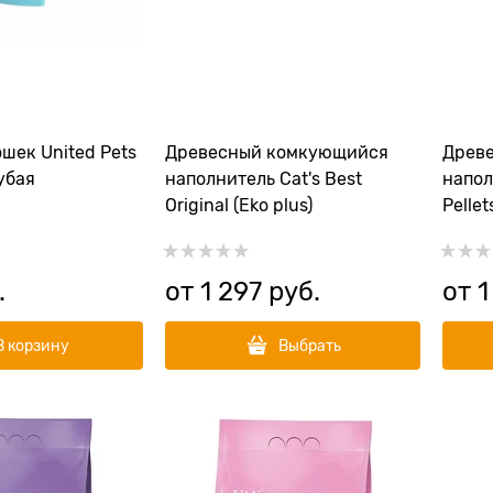
шек United Pets
Древесный комкующийся
Древ
лубая
наполнитель Cat's Best
напол
Original (Eko plus)
Pellet
.
от
1 297
 руб.
от
1
В корзину
Выбрать