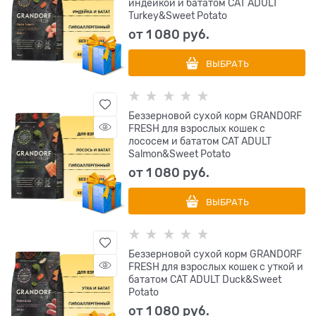
индейкой и бататом CAT ADULT
Turkey&Sweet Potato
от
1 080
 руб.
ВЫБРАТЬ
Беззерновой cухой корм GRANDORF
FRESH для взрослых кошек с
лососем и бататом CAT ADULT
Salmon&Sweet Potato
от
1 080
 руб.
ВЫБРАТЬ
Беззерновой cухой корм GRANDORF
FRESH для взрослых кошек с уткой и
бататом CAT ADULT Duck&Sweet
Potato
от
1 080
 руб.