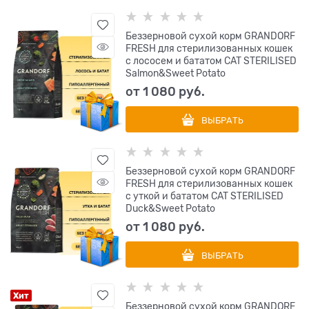
Беззерновой cухой корм GRANDORF
FRESH для стерилизованных кошек
с лососем и бататом CAT STERILISED
Salmon&Sweet Potato
от
1 080
 руб.
ВЫБРАТЬ
Беззерновой cухой корм GRANDORF
FRESH для стерилизованных кошек
с уткой и бататом CAT STERILISED
Duck&Sweet Potato
от
1 080
 руб.
ВЫБРАТЬ
Хит
Беззерновой cухой корм GRANDORF