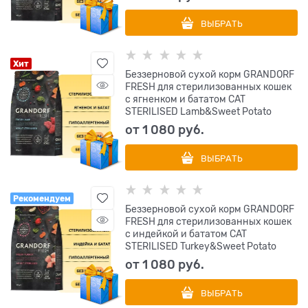
ВЫБРАТЬ
Хит
Беззерновой cухой корм GRANDORF
FRESH для стерилизованных кошек
с ягненком и бататом CAT
STERILISED Lamb&Sweet Potato
от
1 080
 руб.
ВЫБРАТЬ
Рекомендуем
Беззерновой cухой корм GRANDORF
FRESH для стерилизованных кошек
с индейкой и бататом CAT
STERILISED Turkey&Sweet Potato
от
1 080
 руб.
ВЫБРАТЬ