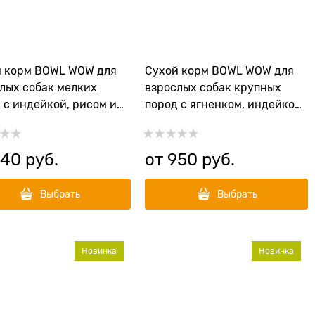
й корм BOWL WOW для
Сухой корм BOWL WOW для
лых собак мелких
взрослых собак крупных
 с индейкой, рисом и
пород с ягненком, индейкой,
арином
рисом и цукини
940
 руб.
от
950
 руб.
Выбрать
Выбрать
Новинка
Новинка