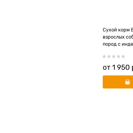
Сухой корм 
взрослых со
пород с инде
рисом и тык
от
1 950
 