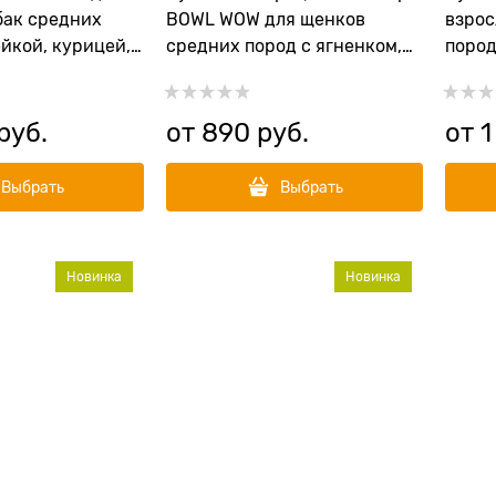
бак средних
BOWL WOW для щенков
взрос
йкой, курицей,
средних пород с ягненком,
пород
клой
индейкой, рисом и
рисом
добавлением брусники
 руб.
от
890
 руб.
от
1
Выбрать
Выбрать
Новинка
Новинка