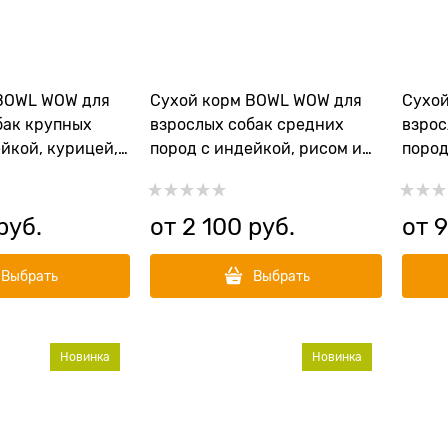
BOWL WOW для
Сухой корм BOWL WOW для
Сухо
бак крупных
взрослых собак средних
взрос
йкой, курицей,
пород с индейкой, рисом и
пород
вой
яблоком
розм
руб.
от
2 100
 руб.
от
Выбрать
Выбрать
Новинка
Новинка