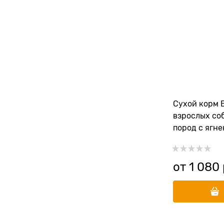
Сухой корм 
взрослых со
пород с ягне
рисом и мор
от
1 080