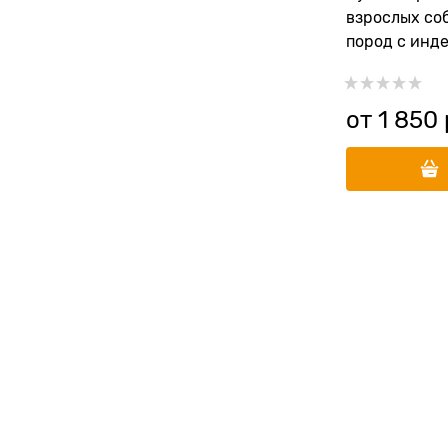
взрослых со
пород с инде
рисом и све
от
1 850