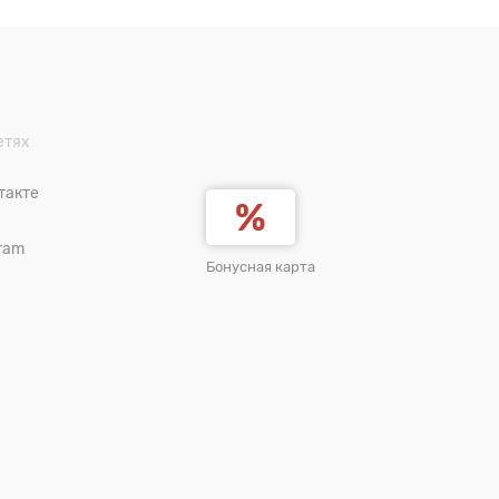
етях
такте
ram
Бонусная карта