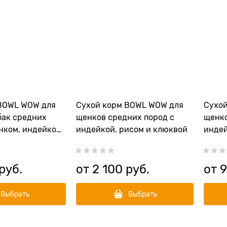
BOWL WOW для
Сухой корм BOWL WOW для
Сухо
бак средних
щенков средних пород с
щенко
нком, индейкой,
индейкой, рисом и клюквой
индей
ковью
 руб.
от
2 100
 руб.
от
Выбрать
Выбрать