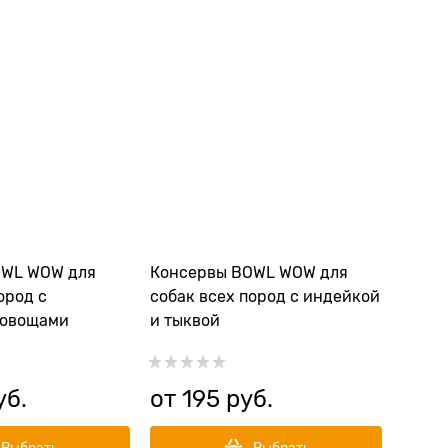
OWL WOW для
Консервы BOWL WOW для
ород с
собак всех пород с индейкой
 овощами
и тыквой
уб.
от
195
 руб.