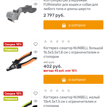
Колтунорез регулируемый
FURminator для кошек и собак для
любого типа и длины шерсти
2 797
 руб.
В КОРЗИНУ
Скидка 10%
Когтерез-секатор NUNBELL большой
Новинка
16.5х5.5х1.8 см с ограничителем и
стопором
447
 руб.
402
 руб.
выгода
45 руб.
или
10%
В КОРЗИНУ
Скидка 10%
Когтерез-секатор NUNBELL малый
Новинка
13х4.5х1.5 см с ограничителем и
стопором