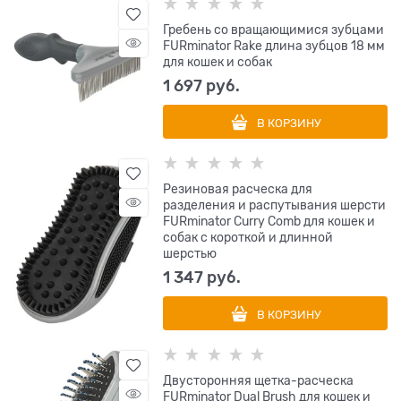
Гребень со вращающимися зубцами
FURminator Rake длина зубцов 18 мм
для кошек и собак
1 697
 руб.
В КОРЗИНУ
Резиновая расческа для
разделения и распутывания шерсти
FURminator Curry Comb для кошек и
собак с короткой и длинной
шерстью
1 347
 руб.
В КОРЗИНУ
Двусторонняя щетка-расческа
FURminator Dual Brush для кошек и