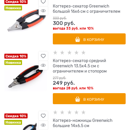
Скидка 10%
Когтерез-секатор Greenwich
Новинка
большой 16х6 см с ограничителем
333
 руб.
300
 руб.
выгода
33 руб.
или
10%
В КОРЗИНУ
Скидка 10%
Когтерез-секатор средний
Новинка
Greenwich 13.5х4.5 см с
ограничителем и стопором
277
 руб.
249
 руб.
выгода
28 руб.
или
10%
В КОРЗИНУ
Скидка 10%
Когтерез-ножницы Greenwich
Новинка
большие 14х6.5 см