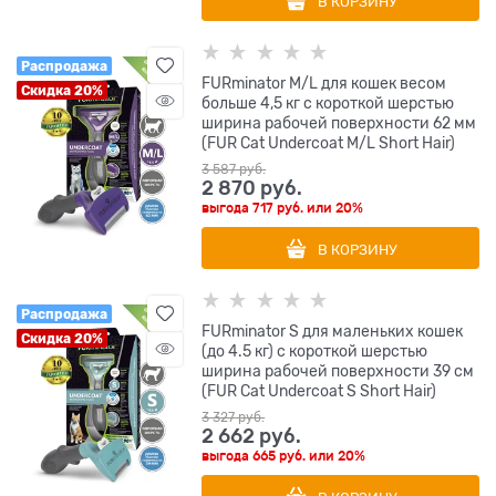
В КОРЗИНУ
Распродажа
FURminator M/L для кошек весом
Скидка 20%
больше 4,5 кг с короткой шерстью
ширина рабочей поверхности 62 мм
(FUR Cat Undercoat M/L Short Hair)
3 587
 руб.
2 870
 руб.
выгода
717 руб.
или
20%
В КОРЗИНУ
Распродажа
FURminator S для маленьких кошек
Скидка 20%
(до 4.5 кг) с короткой шерстью
ширина рабочей поверхности 39 см
(FUR Cat Undercoat S Short Hair)
3 327
 руб.
2 662
 руб.
выгода
665 руб.
или
20%