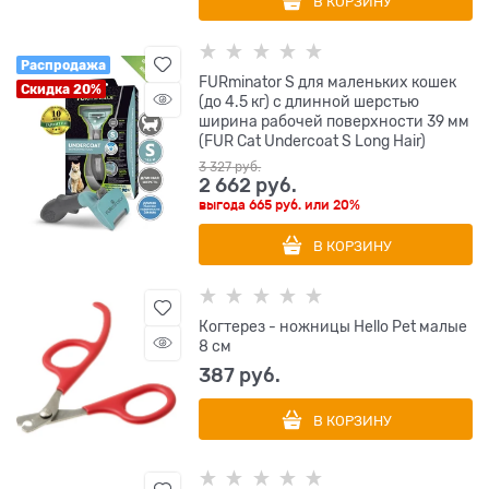
В КОРЗИНУ
Распродажа
FURminator S для маленьких кошек
Скидка 20%
(до 4.5 кг) с длинной шерстью
ширина рабочей поверхности 39 мм
(FUR Cat Undercoat S Long Hair)
3 327
 руб.
2 662
 руб.
выгода
665 руб.
или
20%
В КОРЗИНУ
Когтерез - ножницы Hello Pet малые
8 см
387
 руб.
В КОРЗИНУ