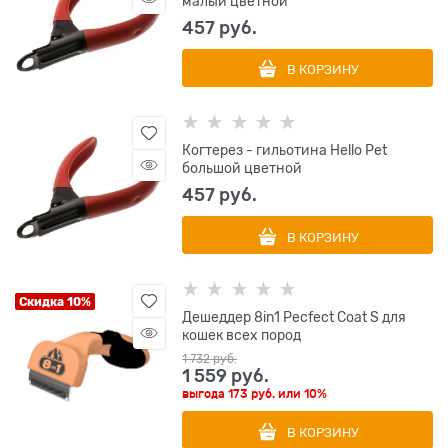
малый цветной
457
 руб.
В КОРЗИНУ
Когтерез - гильотина Hello Pet
большой цветной
457
 руб.
В КОРЗИНУ
Скидка 10%
Дешеддер 8in1 Pecfect Coat S для
кошек всех пород
1 732
 руб.
1 559
 руб.
выгода
173 руб.
или
10%
В КОРЗИНУ