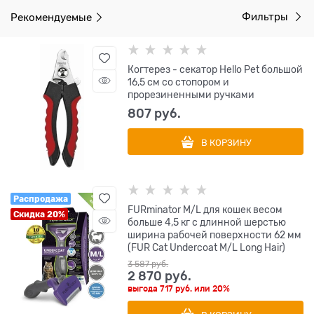
Рекомендуемые
Фильтры
Когтерез - секатор Hello Pet большой
16,5 см со стопором и
прорезиненными ручками
807
 руб.
В КОРЗИНУ
Распродажа
FURminator M/L для кошек весом
Скидка 20%
больше 4,5 кг с длинной шерстью
ширина рабочей поверхности 62 мм
(FUR Cat Undercoat M/L Long Hair)
3 587
 руб.
2 870
 руб.
выгода
717 руб.
или
20%