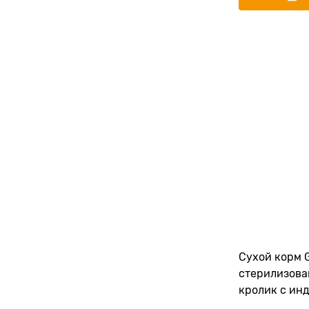
Сухой корм 
стерилизова
кролик с ин
Rabbit/Turke