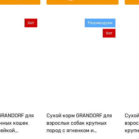
Хит
Рекомендуем
Хит
GRANDORF для
Сухой корм GRANDORF для
Сухой
нных кошек
взрослых собак крупных
взрос
дейкой
пород с ягненком и
крупн
y STERILISED
индейкой MAXI Lamb and
индей