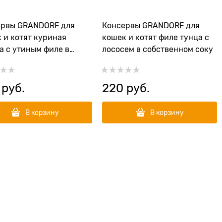
ервы GRANDORF для
Консервы GRANDORF для
 и котят куриная
кошек и котят филе тунца с
а с утиным филе в
лососем в собственном соку
венном соку
 руб.
220
 руб.
В корзину
В корзину