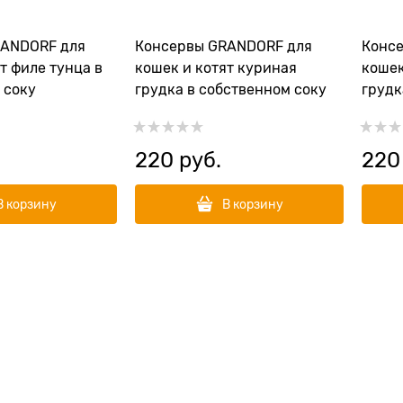
RANDORF для
Консервы GRANDORF для
Конс
т филе тунца в
кошек и котят куриная
кошек
 соку
грудка в собственном соку
грудк
собст
220
 руб.
220
В корзину
В корзину