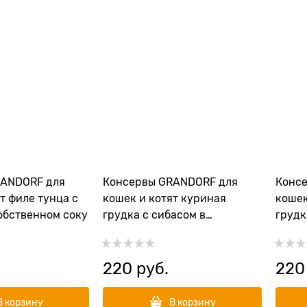
RANDORF для
Консервы GRANDORF для
Конс
т филе тунца с
кошек и котят куриная
кошек
обственном соку
грудка с сибасом в
грудк
собственном соку
собст
220
 руб.
220
В корзину
В корзину