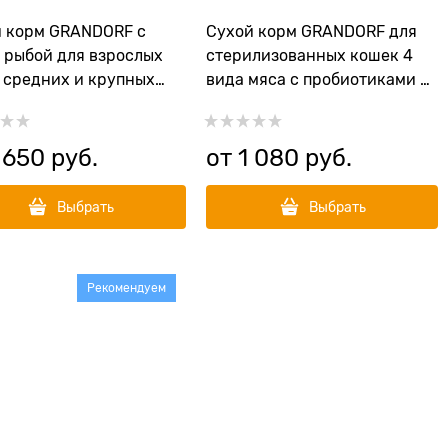
 корм GRANDORF с
Сухой корм GRANDORF для
 рыбой для взрослых
стерилизованных кошек 4
 средних и крупных
вида мяса с пробиотиками 4
 (Medium&Maxi White
Meat Recipe Adult Sterilised
 650
 руб.
от
1 080
 руб.
Выбрать
Выбрать
Рекомендуем