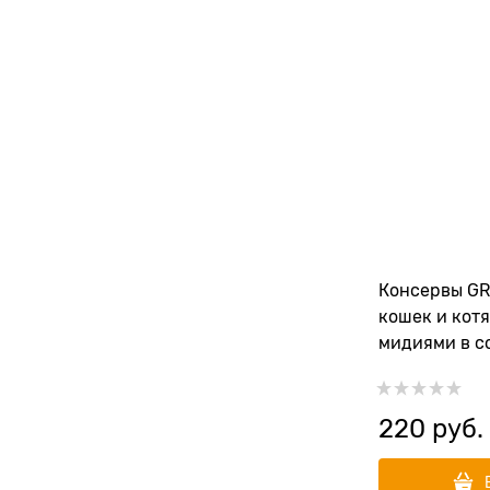
Консервы G
кошек и котя
мидиями в с
220
 руб.