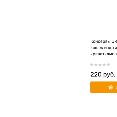
Консервы G
кошек и котя
креветками 
соку
220
 руб.