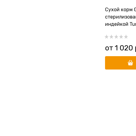
Сухой корм 
стерилизова
индейкой Tur
Sterilised
от
1 020