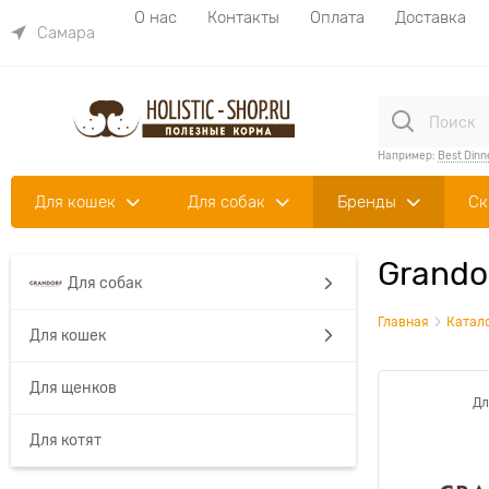
О нас
Контакты
Оплата
Доставка
Самара
Например:
Best Dinn
Для кошек
Для собак
Бренды
Ск
Grando
Для собак
Главная
Катал
Для кошек
Для щенков
Дл
Для котят