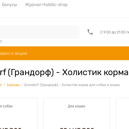
Бонусы
Журнал Holistic-shop
С 9:00 до 21:00 
er
идки и акции
rf (Грандорф) - Холистик корма
ог
Бренды
Grandorf (Грандорф) - Холистик корма для собак и кошек
я собак
Для кошек