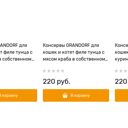
RANDORF для
Консервы GRANDORF для
Конс
т филе тунца с
кошек и котят филе тунца с
кошек
в собственном
мясом краба в собственном
курин
соку
собст
220
 руб.
220
В корзину
В корзину