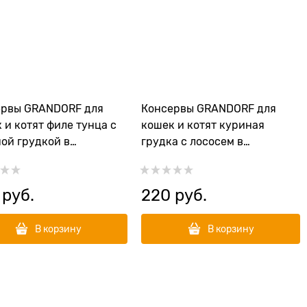
ервы GRANDORF для
Консервы GRANDORF для
 и котят филе тунца с
кошек и котят куриная
ой грудкой в
грудка с лососем в
венном соку
собственном соку
 руб.
220
 руб.
В корзину
В корзину