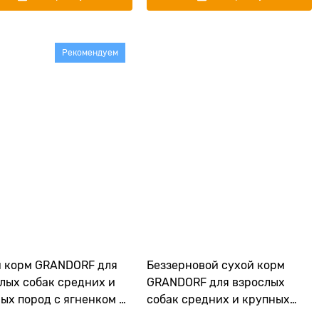
Рекомендуем
 корм GRANDORF для
Беззерновой cухой корм
лых собак средних и
GRANDORF для взрослых
ых пород с ягненком и
собак средних и крупных
кой Lamb and Turkey
пород с кроликом и