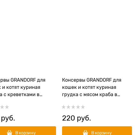
ервы GRANDORF для
Консервы GRANDORF для
 и котят куриная
кошек и котят куриная
а с креветками в
грудка с мясом краба в
венном соку
собственном соку
 руб.
220
 руб.
В корзину
В корзину