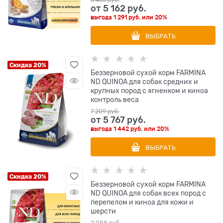
6 453
 руб.
от
5 162
 руб.
выгода
1 291 руб.
или
20%
ВЫБРАТЬ
Скидка 20%
Беззерновой cухой корм FARMINA
ND QUINOA для собак средних и
крупных пород с ягненком и киноа
контроль веса
7 209
 руб.
от
5 767
 руб.
выгода
1 442 руб.
или
20%
ВЫБРАТЬ
Скидка 20%
Беззерновой cухой корм FARMINA
ND QUINOA для собак всех пород с
перепелом и киноа для кожи и
шерсти