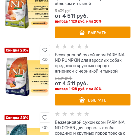
яблоком и тыквой
5 639
 руб.
от
4 511
 руб.
выгода
1 128 руб.
или
20%
ВЫБРАТЬ
Скидка 20%
Беззерновой cухой корм FARMINA
ND PUMPKIN для взрослых собак
средних и крупных пород с
ягненком с черникой и тыквой
5 639
 руб.
от
4 511
 руб.
выгода
1 128 руб.
или
20%
ВЫБРАТЬ
Скидка 20%
Беззерновой cухой корм FARMINA
ND OCEAN для взрослых собак
средних и крупных пород треска с