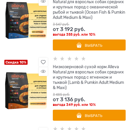
Natural для взрослых собак средних
и крупных пород с океанической
рыбой и тыквой (Ocean Fish & Pumkin
Adult Medium & Maxi)
3 547
 руб.
от
3 192
 руб.
выгода
355 руб.
или
10%
ВЫБРАТЬ
Скидка 10%
Низкозерновой сухой корм Alleva
Natural для взрослых собак средних
и крупных пород с ягненком и
тыквой (Lamb & Pumkin Adult Medium
& Maxi)
3 485
 руб.
от
3 136
 руб.
выгода
349 руб.
или
10%
ВЫБРАТЬ