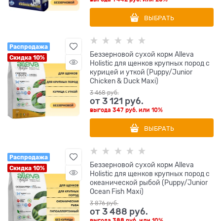
ВЫБРАТЬ
Распродажа
Беззерновой сухой корм Alleva
Скидка 10%
Holistic для щенков крупных пород с
курицей и уткой (Puppy/Junior
Chicken & Duck Maxi)
3 468
 руб.
от
3 121
 руб.
выгода
347 руб.
или
10%
ВЫБРАТЬ
Распродажа
Беззерновой сухой корм Alleva
Скидка 10%
Holistic для щенков крупных пород с
океанической рыбой (Puppy/Junior
Ocean Fish Maxi)
3 876
 руб.
от
3 488
 руб.
выгода
388 руб.
или
10%