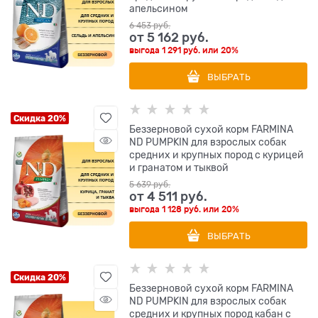
апельсином
6 453
 руб.
от
5 162
 руб.
выгода
1 291 руб.
или
20%
ВЫБРАТЬ
Скидка 20%
Беззерновой cухой корм FARMINA
ND PUMPKIN для взрослых собак
средних и крупных пород с курицей
и гранатом и тыквой
5 639
 руб.
от
4 511
 руб.
выгода
1 128 руб.
или
20%
ВЫБРАТЬ
Скидка 20%
Беззерновой cухой корм FARMINA
ND PUMPKIN для взрослых собак
средних и крупных пород кабан с