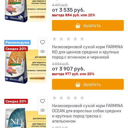
4 419
 руб.
от
3 535
 руб.
выгода
884 руб.
или
20%
ВЫБРАТЬ
Рекомендуем
Низкозерновой cухой корм FARMINA
Скидка 20%
ND для щенков средних и крупных
пород с ягненком и черникой
4 884
 руб.
от
3 907
 руб.
выгода
977 руб.
или
20%
ВЫБРАТЬ
Скидка 20%
Низкозерновой cухой корм FARMINA
OCEAN для взрослых собак средних
и крупных пород треска с
апельсином