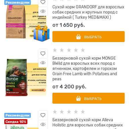
Рекомендуем
Сухой корм GRANDORF для взрослых
собак средних и крупных пород с
индейкой ( Turkey MED&MAXI )
от
1 650
 руб.
ВЫБРАТЬ
Беззерновой сухой корм MONGE
BWild для взрослых всех пород с
ягненком, картофелем и горохом
Grain Free Lamb with Potatoes and
peas
от
4 200
 руб.
ВЫБРАТЬ
Рекомендуем
Беззерновой сухой корм Alleva
Скидка 10%
Holistic для взрослых собак средних