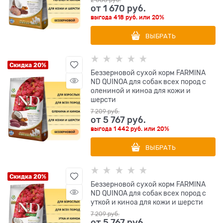
2 088
 руб.
от
1 670
 руб.
выгода
418 руб.
или
20%
ВЫБРАТЬ
Скидка 20%
Беззерновой cухой корм FARMINA
ND QUINOA для собак всех пород с
олениной и киноа для кожи и
шерсти
7 209
 руб.
от
5 767
 руб.
выгода
1 442 руб.
или
20%
ВЫБРАТЬ
Скидка 20%
Беззерновой cухой корм FARMINA
ND QUINOA для собак всех пород с
уткой и киноа для кожи и шерсти
7 209
 руб.
от
5 767
 руб.