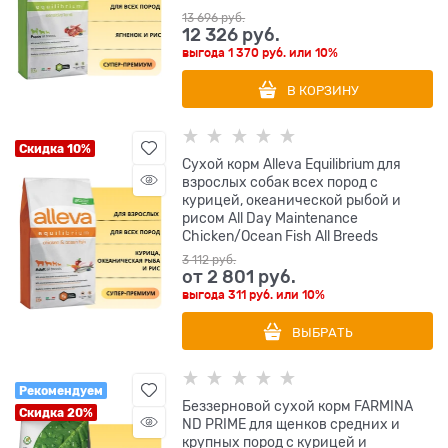
13 696
 руб.
12 326
 руб.
выгода
1 370 руб.
или
10%
В КОРЗИНУ
Скидка 10%
Сухой корм Alleva Equilibrium для
взрослых собак всех пород с
курицей, океанической рыбой и
рисом All Day Maintenance
Chicken/Ocean Fish All Breeds
3 112
 руб.
от
2 801
 руб.
выгода
311 руб.
или
10%
ВЫБРАТЬ
Рекомендуем
Беззерновой cухой корм FARMINA
Скидка 20%
ND PRIME для щенков средних и
крупных пород с курицей и