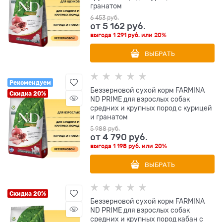
гранатом
6 453
 руб.
от
5 162
 руб.
выгода
1 291 руб.
или
20%
ВЫБРАТЬ
Рекомендуем
Беззерновой cухой корм FARMINA
Скидка 20%
ND PRIME для взрослых собак
средних и крупных пород с курицей
и гранатом
5 988
 руб.
от
4 790
 руб.
выгода
1 198 руб.
или
20%
ВЫБРАТЬ
Скидка 20%
Беззерновой cухой корм FARMINA
ND PRIME для взрослых собак
средних и крупных пород кабан с