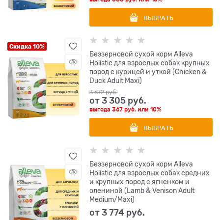
ВЫБРАТЬ
Скидка 10%
Беззерновой сухой корм Alleva
Holistic для взрослых собак крупных
пород с курицей и уткой (Chicken &
Duck Adult Maxi)
3 672
 руб.
от
3 305
 руб.
выгода
367 руб.
или
10%
ВЫБРАТЬ
Беззерновой сухой корм Alleva
Holistic для взрослых собак средних
и крупных пород с ягненком и
олениной (Lamb & Venison Adult
Medium/Maxi)
от
3 774
 руб.