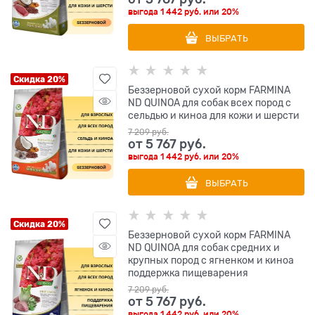
выгода
1 442 руб.
или
20%
ВЫБРАТЬ
Скидка 20%
Беззерновой cухой корм FARMINA
ND QUINOA для собак всех пород с
сельдью и киноа для кожи и шерсти
7 209
 руб.
от
5 767
 руб.
выгода
1 442 руб.
или
20%
ВЫБРАТЬ
Скидка 20%
Беззерновой cухой корм FARMINA
ND QUINOA для собак средних и
крупных пород с ягненком и киноа
поддержка пищеварения
7 209
 руб.
от
5 767
 руб.
выгода
1 442 руб.
или
20%