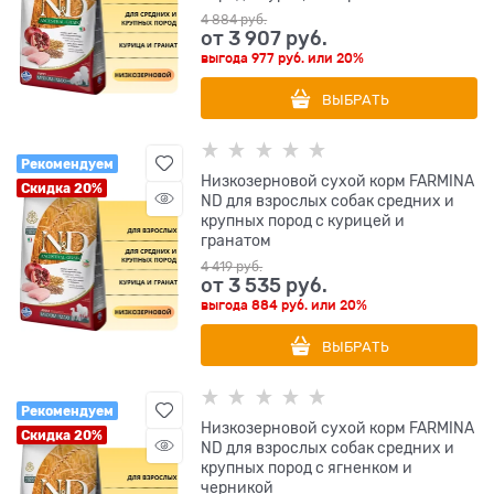
4 884
 руб.
от
3 907
 руб.
выгода
977 руб.
или
20%
ВЫБРАТЬ
Рекомендуем
Низкозерновой cухой корм FARMINA
Скидка 20%
ND для взрослых собак средних и
крупных пород с курицей и
гранатом
4 419
 руб.
от
3 535
 руб.
выгода
884 руб.
или
20%
ВЫБРАТЬ
Рекомендуем
Низкозерновой cухой корм FARMINA
Скидка 20%
ND для взрослых собак средних и
крупных пород с ягненком и
черникой