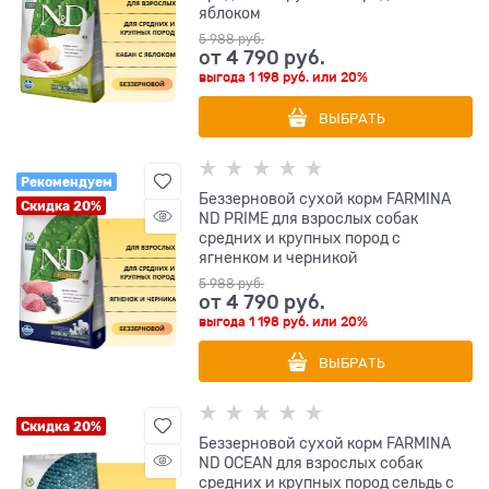
яблоком
5 988
 руб.
от
4 790
 руб.
выгода
1 198 руб.
или
20%
ВЫБРАТЬ
Рекомендуем
Беззерновой cухой корм FARMINA
Скидка 20%
ND PRIME для взрослых собак
средних и крупных пород с
ягненком и черникой
5 988
 руб.
от
4 790
 руб.
выгода
1 198 руб.
или
20%
ВЫБРАТЬ
Скидка 20%
Беззерновой cухой корм FARMINA
ND OCEAN для взрослых собак
средних и крупных пород сельдь с