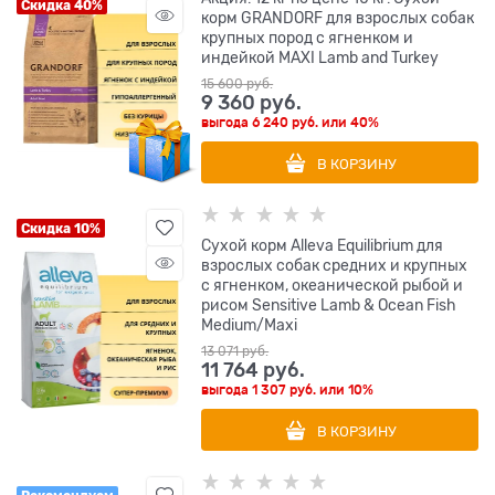
Скидка 40%
корм GRANDORF для взрослых собак
крупных пород с ягненком и
индейкой MAXI Lamb and Turkey
15 600
 руб.
9 360
 руб.
выгода
6 240 руб.
или
40%
В КОРЗИНУ
Скидка 10%
Сухой корм Alleva Equilibrium для
взрослых собак средних и крупных
с ягненком, океанической рыбой и
рисом Sensitive Lamb & Ocean Fish
Medium/Maxi
13 071
 руб.
11 764
 руб.
выгода
1 307 руб.
или
10%
В КОРЗИНУ