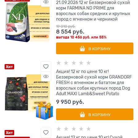
21.09.2026 12 кг Беззерновой cухой
корм FARMINA ND PRIME для
взрослых собак средних и крупных
пород с ягненком и черникой
19 010
 руб.
8 554
 руб.
выгода
10 456 руб.
или
55%
В КОРЗИНУ
Хит
Акция! 12 кг по цене 10 кг!
Беззерновой сухой корм GRANDORF
FRESH с ягненком и бататом для
взрослых собак крупных пород Dog
Adult MAXI Lamb&Sweet Potato
9 950
 руб.
В КОРЗИНУ
Хит
Акция! 12 кг по цене 10 кг! Сухой