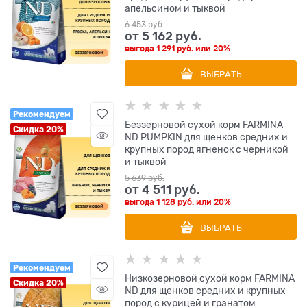
апельсином и тыквой
6 453
 руб.
от
5 162
 руб.
выгода
1 291 руб.
или
20%
ВЫБРАТЬ
Рекомендуем
Беззерновой cухой корм FARMINA
Скидка 20%
ND PUMPKIN для щенков средних и
крупных пород ягненок с черникой
и тыквой
5 639
 руб.
от
4 511
 руб.
выгода
1 128 руб.
или
20%
ВЫБРАТЬ
Рекомендуем
Низкозерновой cухой корм FARMINA
Скидка 20%
ND для щенков средних и крупных
пород с курицей и гранатом