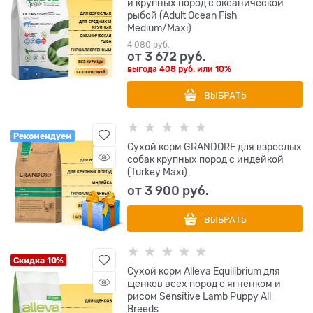
и крупных пород с океанической
рыбой (Adult Ocean Fish
Medium/Maxi)
4 080
 руб.
от
3 672
 руб.
выгода
408 руб.
или
10%
ВЫБРАТЬ
Рекомендуем
Сухой корм GRANDORF для взрослых
собак крупных пород с индейкой
(Turkey Maxi)
от
3 900
 руб.
ВЫБРАТЬ
Скидка 10%
Сухой корм Alleva Equilibrium для
щенков всех пород с ягненком и
рисом Sensitive Lamb Puppy All
Breeds