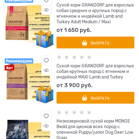
Рекомендуем
Сухой корм GRANDORF для взрослых
собак средних и крупных пород с
ягненком и индейкой Lamb and
Turkey Adult Medium / Maxi
от
1 650
 руб.
ВЫБРАТЬ
Рекомендуем
Сухой корм GRANDORF для взрослых
Хит
собак крупных пород с ягненком и
индейкой MAXI Lamb and Turkey
от
3 900
 руб.
ВЫБРАТЬ
Низкозерновой сухой корм MONGE
Bwild для щенков всех пород с
олениной Puppy/junior Dog Deer Low
Grain