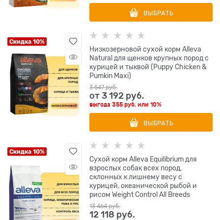
ВЫБРАТЬ
Скидка 10%
Низкозерновой сухой корм Alleva
Natural для щенков крупных пород с
курицей и тыквой (Puppy Chicken &
Pumkin Maxi)
3 547
 руб.
от
3 192
 руб.
выгода
355 руб.
или
10%
ВЫБРАТЬ
Скидка 10%
Сухой корм Alleva Equilibrium для
взрослых собак всех пород,
склонных к лишнему весу с
курицей, океанической рыбой и
рисом Weight Control All Breeds
13 464
 руб.
12 118
 руб.