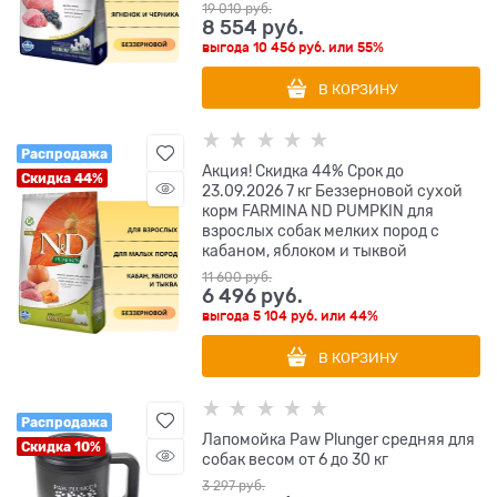
19 010
 руб.
8 554
 руб.
выгода
10 456 руб.
или
55%
В КОРЗИНУ
Распродажа
Акция! Скидка 44% Срок до
Скидка 44%
23.09.2026 7 кг Беззерновой cухой
корм FARMINA ND PUMPKIN для
взрослых собак мелких пород с
кабаном, яблоком и тыквой
11 600
 руб.
6 496
 руб.
выгода
5 104 руб.
или
44%
В КОРЗИНУ
Распродажа
Лапомойка Paw Plunger средняя для
Скидка 10%
собак весом от 6 до 30 кг
3 297
 руб.