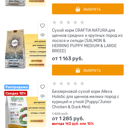
ВЫБРАТЬ
Сухой корм CRAFTIA NATURA для
щенков средних и крупных пород из
лосося и сельди (SALMON &
HERRING PUPPY MEDIUM & LARGE
BREED)
от
1 163
 руб.
ВЫБРАТЬ
Распродажа
Беззерновой сухой корм Alleva
Скидка 10%
Holistic для щенков мелких пород с
курицей и уткой (Puppy/Junior
Chicken & Duck Mini)
1 428
 руб.
от
1 285
 руб.
выгода
143 руб.
или
10%