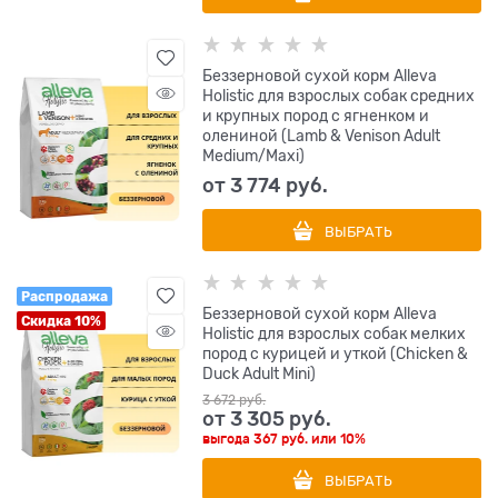
Беззерновой сухой корм Alleva
Holistic для взрослых собак средних
и крупных пород с ягненком и
олениной (Lamb & Venison Adult
Medium/Maxi)
от
3 774
 руб.
ВЫБРАТЬ
Распродажа
Беззерновой сухой корм Alleva
Скидка 10%
Holistic для взрослых собак мелких
пород с курицей и уткой (Chicken &
Duck Adult Mini)
3 672
 руб.
от
3 305
 руб.
выгода
367 руб.
или
10%
ВЫБРАТЬ