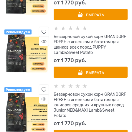
от
1 770
 руб.
ВЫБРАТЬ
Рекомендуем
Беззерновой сухой корм GRANDORF
FRESH с ягненком и бататом для
щенков всех пород PUPPY
Lamb&Sweet Potato
от
1 770
 руб.
ВЫБРАТЬ
Рекомендуем
Беззерновой сухой корм GRANDORF
FRESH с ягненком и бататом для
юниоров средних и крупных пород
Junior MED&MAXI Lamb&Sweet
Potato
от
1 770
 руб.