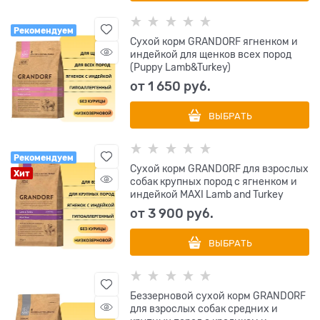
Рекомендуем
Сухой корм GRANDORF ягненком и
индейкой для щенков всех пород
(Puppy Lamb&Turkey)
от
1 650
 руб.
ВЫБРАТЬ
Рекомендуем
Сухой корм GRANDORF для взрослых
Хит
собак крупных пород с ягненком и
индейкой MAXI Lamb and Turkey
от
3 900
 руб.
ВЫБРАТЬ
Беззерновой cухой корм GRANDORF
для взрослых собак средних и