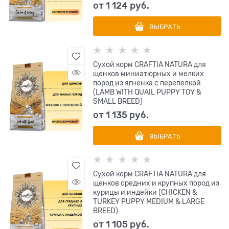
от
1 124
 руб.
ВЫБРАТЬ
Сухой корм CRAFTIA NATURA для
щенков миниатюрных и мелких
пород из ягненка с перепелкой
(LAMB WITH QUAIL PUPPY TOY &
SMALL BREED)
от
1 135
 руб.
ВЫБРАТЬ
Сухой корм CRAFTIA NATURA для
щенков средних и крупных пород из
курицы и индейки (CHICKEN &
TURKEY PUPPY MEDIUM & LARGE
BREED)
от
1 105
 руб.