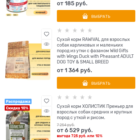
от
185
 руб.
ВЫБРАТЬ
Сухой корм RAWIVAL для взрослых
собак карликовых и маленьких
пород из утки с фазаном Wild Gifts
with Wings Duck with Pheasant ADULT
DOG TOY & SMALL BREED
от
1 364
 руб.
ВЫБРАТЬ
Распродажа
Сухой корм ХОЛИСТИК Премьер для
Скидка 10%
взрослых собак средних и крупных
пород с уткой и рисом.
7 254
 руб.
от
6 529
 руб.
выгода
725 руб.
или
10%