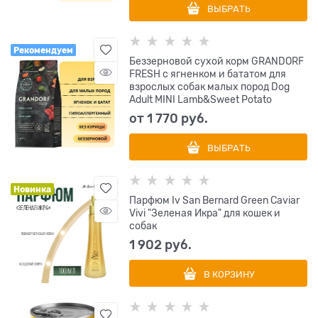
ВЫБРАТЬ
Рекомендуем
Беззерновой сухой корм GRANDORF
FRESH с ягненком и бататом для
взрослых собак малых пород Dog
Adult MINI Lamb&Sweet Potato
от
1 770
 руб.
ВЫБРАТЬ
Новинка
Парфюм Iv San Bernard Green Caviar
Vivi "Зеленая Икра" для кошек и
собак
1 902
 руб.
В КОРЗИНУ