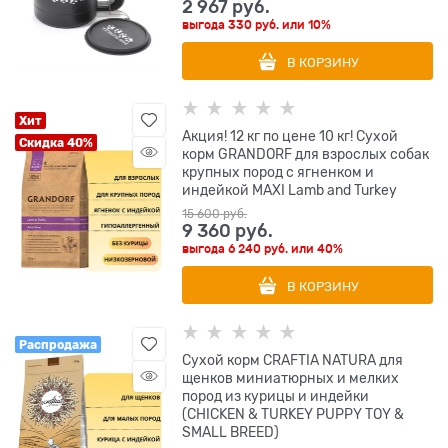
2 967
 руб.
выгода
330 руб.
или
10%
В КОРЗИНУ
Хит
Акция! 12 кг по цене 10 кг! Сухой
Скидка 40%
корм GRANDORF для взрослых собак
крупных пород с ягненком и
индейкой MAXI Lamb and Turkey
15 600
 руб.
9 360
 руб.
выгода
6 240 руб.
или
40%
В КОРЗИНУ
Распродажа
Сухой корм CRAFTIA NATURA для
щенков миниатюрных и мелких
пород из курицы и индейки
(CHICKEN & TURKEY PUPPY TOY &
SMALL BREED)