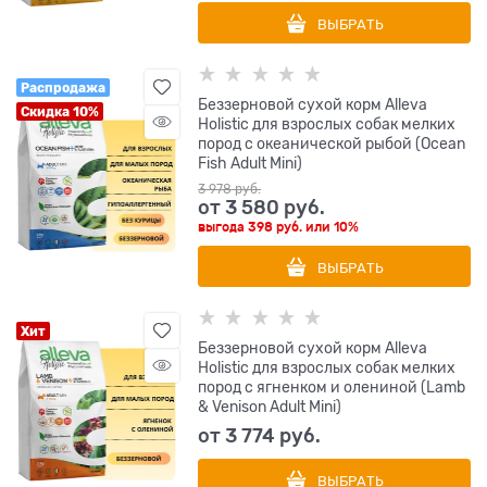
ВЫБРАТЬ
Распродажа
Беззерновой сухой корм Alleva
Скидка 10%
Holistic для взрослых собак мелких
пород с океанической рыбой (Ocean
Fish Adult Mini)
3 978
 руб.
от
3 580
 руб.
выгода
398 руб.
или
10%
ВЫБРАТЬ
Хит
Беззерновой сухой корм Alleva
Holistic для взрослых собак мелких
пород с ягненком и олениной (Lamb
& Venison Adult Mini)
от
3 774
 руб.
ВЫБРАТЬ