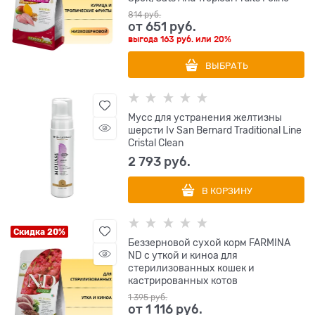
814
 руб.
от
651
 руб.
выгода
163 руб.
или
20%
ВЫБРАТЬ
Мусс для устранения желтизны
шерсти Iv San Bernard Traditional Line
Cristal Clean
2 793
 руб.
В КОРЗИНУ
Скидка 20%
Беззерновой cухой корм FARMINA
ND с уткой и киноа для
стерилизованных кошек и
кастрированных котов
1 395
 руб.
от
1 116
 руб.