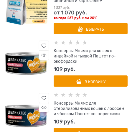
свининой и картофелем
1 337
 руб.
от
1 070
 руб.
выгода
267 руб.
или
20%
ВЫБРАТЬ
Консервы Мнямс для кошек с
индейкой и тыквой Паштет по-
оксфордски
109
 руб.
В КОРЗИНУ
Консервы Мнямс для
стерилизованных кошек с лососем
и яблоком Паштет по-норвежски
109
 руб.