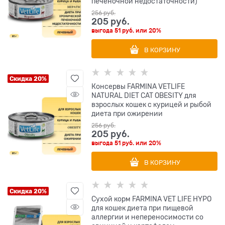
печеночной недостаточности)
256
 руб.
205
 руб.
выгода
51 руб.
или
20%
В КОРЗИНУ
Скидка 20%
Консервы FARMINA VETLIFE
NATURAL DIET CAT OBESITY для
взрослых кошек с курицей и рыбой
диета при ожирении
256
 руб.
205
 руб.
выгода
51 руб.
или
20%
В КОРЗИНУ
Скидка 20%
Сухой корм FARMINA VET LIFE HYPO
для кошек диета при пищевой
аллергии и непереносимости со