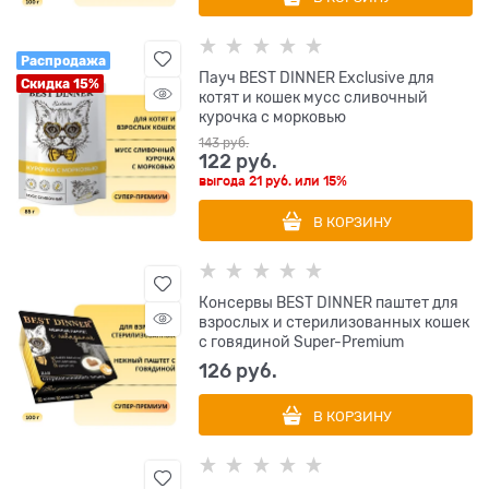
Распродажа
Пауч BEST DINNER Exclusive для
Скидка 15%
котят и кошек мусс сливочный
курочка с морковью
143
 руб.
122
 руб.
выгода
21 руб.
или
15%
В КОРЗИНУ
Консервы BEST DINNER паштет для
взрослых и стерилизованных кошек
с говядиной Super-Premium
126
 руб.
В КОРЗИНУ