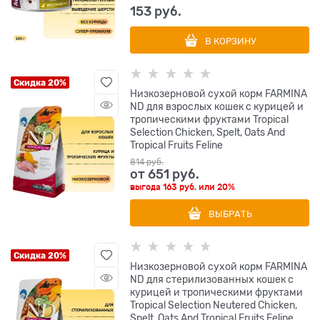
153
 руб.
В КОРЗИНУ
Скидка 20%
Низкозерновой cухой корм FARMINA
ND для взрослых кошек с курицей и
тропическими фруктами Tropical
Selection Chicken, Spelt, Oats And
Tropical Fruits Feline
814
 руб.
от
651
 руб.
выгода
163 руб.
или
20%
ВЫБРАТЬ
Скидка 20%
Низкозерновой cухой корм FARMINA
ND для стерилизованных кошек с
курицей и тропическими фруктами
Tropical Selection Neutered Chicken,
Spelt, Oats And Tropical Fruits Feline