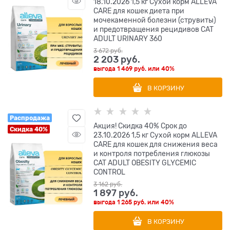
18.10.2026 1,5 кг Сухой корм ALLEVA
CARE для кошек диета при
мочекаменной болезни (струвиты)
и предотвращения рецидивов CAT
ADULT URINARY 360
3 672
 руб.
2 203
 руб.
выгода
1 469 руб.
или
40%
В КОРЗИНУ
Распродажа
Акция! Скидка 40% Срок до
Скидка 40%
23.10.2026 1,5 кг Сухой корм ALLEVA
CARE для кошек для снижения веса
и контроля потребления глюкозы
CAT ADULT OBESITY GLYCEMIC
CONTROL
3 162
 руб.
1 897
 руб.
выгода
1 265 руб.
или
40%
В КОРЗИНУ