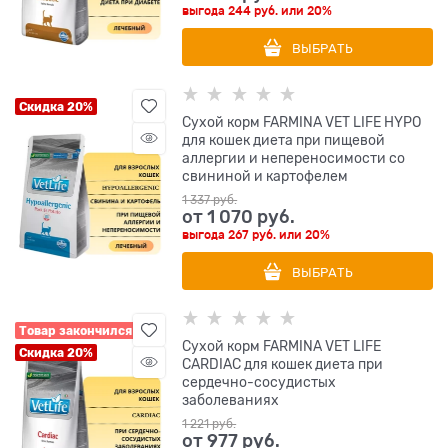
выгода
244 руб.
или
20%
ВЫБРАТЬ
Скидка 20%
Сухой корм FARMINA VET LIFE HYPO
для кошек диета при пищевой
аллергии и непереносимости со
свининой и картофелем
1 337
 руб.
от
1 070
 руб.
выгода
267 руб.
или
20%
ВЫБРАТЬ
Товар закончился
Сухой корм FARMINA VET LIFE
Скидка 20%
CARDIAC для кошек диета при
сердечно-сосудистых
заболеваниях
1 221
 руб.
от
977
 руб.