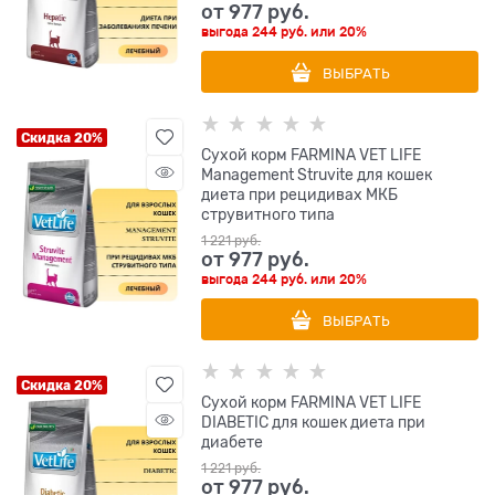
от
977
 руб.
выгода
244 руб.
или
20%
ВЫБРАТЬ
Скидка 20%
Сухой корм FARMINA VET LIFE
Management Struvite для кошек
диета при рецидивах МКБ
струвитного типа
1 221
 руб.
от
977
 руб.
выгода
244 руб.
или
20%
ВЫБРАТЬ
Скидка 20%
Сухой корм FARMINA VET LIFE
DIABETIC для кошек диета при
диабете
1 221
 руб.
от
977
 руб.