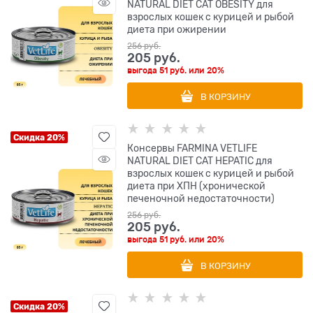
NATURAL DIET CAT OBESITY для
взрослых кошек с курицей и рыбой
диета при ожирении
256
 руб.
205
 руб.
выгода
51 руб.
или
20%
В КОРЗИНУ
Скидка 20%
Консервы FARMINA VETLIFE
NATURAL DIET CAT HEPATIC для
взрослых кошек с курицей и рыбой
диета при ХПН (хронической
печеночной недостаточности)
256
 руб.
205
 руб.
выгода
51 руб.
или
20%
В КОРЗИНУ
Скидка 20%