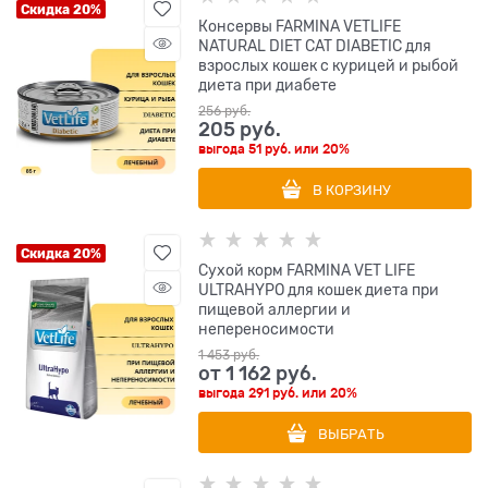
Скидка 20%
Консервы FARMINA VETLIFE
NATURAL DIET CAT DIABETIC для
взрослых кошек с курицей и рыбой
диета при диабете
256
 руб.
205
 руб.
выгода
51 руб.
или
20%
В КОРЗИНУ
Скидка 20%
Сухой корм FARMINA VET LIFE
ULTRAHYPO для кошек диета при
пищевой аллергии и
непереносимости
1 453
 руб.
от
1 162
 руб.
выгода
291 руб.
или
20%
ВЫБРАТЬ