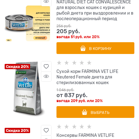
NATURAL DIET CAT CONVALESCENCE
для взрослых кошек с курицей и
рыбой диета при выздоровлении и в
послеоперационный период
256
 руб.
205
 руб.
выгода
51 руб.
или
20%
В КОРЗИНУ
Скидка 20%
Сухой корм FARMINA VET LIFE
Neutered Female диета для
стерилизованных кошек
1 046
 руб.
от
837
 руб.
выгода
209 руб.
или
20%
ВЫБРАТЬ
Скидка 20%
Консервы FARMINA VETLIFE