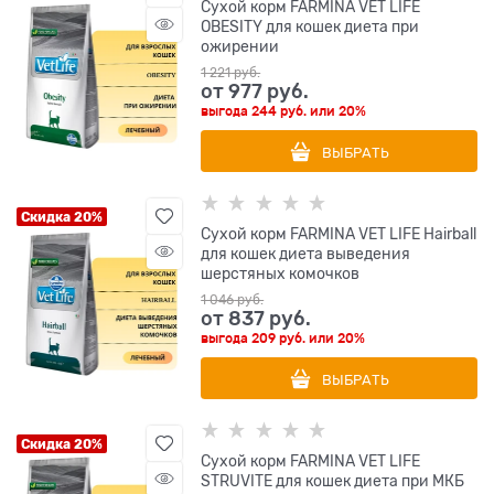
Сухой корм FARMINA VET LIFE
OBESITY для кошек диета при
ожирении
1 221
 руб.
от
977
 руб.
выгода
244 руб.
или
20%
ВЫБРАТЬ
Скидка 20%
Сухой корм FARMINA VET LIFE Hairball
для кошек диета выведения
шерстяных комочков
1 046
 руб.
от
837
 руб.
выгода
209 руб.
или
20%
ВЫБРАТЬ
Скидка 20%
Сухой корм FARMINA VET LIFE
STRUVITE для кошек диета при МКБ