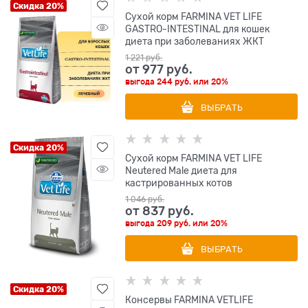
Скидка 20%
Сухой корм FARMINA VET LIFE
GASTRO-INTESTINAL для кошек
диета при заболеваниях ЖКТ
1 221
 руб.
от
977
 руб.
выгода
244 руб.
или
20%
ВЫБРАТЬ
Скидка 20%
Сухой корм FARMINA VET LIFE
Neutered Male диета для
кастрированных котов
1 046
 руб.
от
837
 руб.
выгода
209 руб.
или
20%
ВЫБРАТЬ
Скидка 20%
Консервы FARMINA VETLIFE