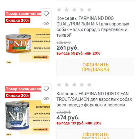
Товар закончился
Консервы FARMINA ND DOG
Скидка 20%
QUAIL/PUMPKIN MINI для взрослых
собак малых пород с перепелом и
тыквой
326
 руб.
261
 руб.
выгода
65 руб.
или
20%
ОФОРМИТЬ
ПРЕДЗАКАЗ
Товар закончился
Консервы FARMINA ND DOG OCEAN
Скидка 20%
TROUT/SALMON для взрослых собак
всех пород с форелью и лососем
593
 руб.
474
 руб.
выгода
119 руб.
или
20%
ОФОРМИТЬ