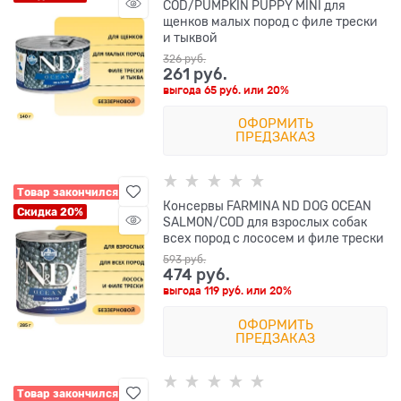
COD/PUMPKIN PUPPY MINI для
щенков малых пород с филе трески
и тыквой
326
 руб.
261
 руб.
выгода
65 руб.
или
20%
ОФОРМИТЬ
ПРЕДЗАКАЗ
Товар закончился
Консервы FARMINA ND DOG OCEAN
Скидка 20%
SALMON/COD для взрослых собак
всех пород с лососем и филе трески
593
 руб.
474
 руб.
выгода
119 руб.
или
20%
ОФОРМИТЬ
ПРЕДЗАКАЗ
Товар закончился