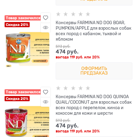
Товар закончился
Консервы FARMINA ND DOG BOAR,
Скидка 20%
PUMPKIN/APPLE для взрослых собак
всех пород с кабаном, тыквой и
яблоком
593
 руб.
474
 руб.
выгода
119 руб.
или
20%
ОФОРМИТЬ
ПРЕДЗАКАЗ
Товар закончился
Консервы FARMINA ND DOG QUINOA
Скидка 20%
QUAIL/COCONUT для взрослых собак
всех пород с перепелом, киноа и
кокосом для кожи и шерсти
593
 руб.
474
 руб.
выгода
119 руб.
или
20%