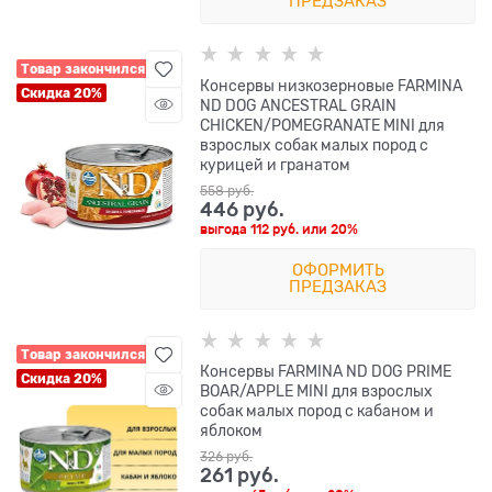
ПРЕДЗАКАЗ
Товар закончился
Консервы низкозерновые FARMINA
Скидка 20%
ND DOG ANCESTRAL GRAIN
CHICKEN/POMEGRANATE MINI для
взрослых собак малых пород с
курицей и гранатом
558
 руб.
446
 руб.
выгода
112 руб.
или
20%
ОФОРМИТЬ
ПРЕДЗАКАЗ
Товар закончился
Консервы FARMINA ND DOG PRIME
Скидка 20%
BOAR/APPLE MINI для взрослых
собак малых пород с кабаном и
яблоком
326
 руб.
261
 руб.