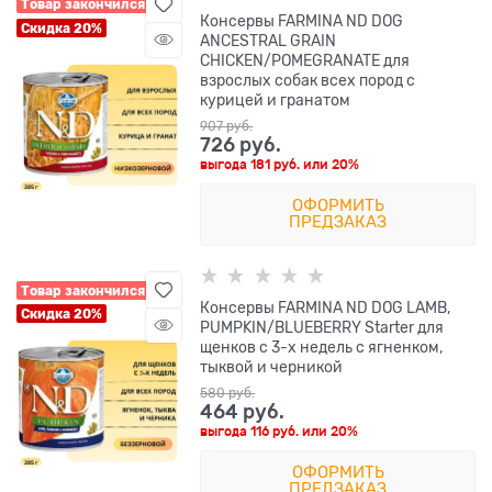
Товар закончился
Консервы FARMINA ND DOG
Скидка 20%
ANCESTRAL GRAIN
CHICKEN/POMEGRANATE для
взрослых собак всех пород с
курицей и гранатом
907
 руб.
726
 руб.
выгода
181 руб.
или
20%
ОФОРМИТЬ
ПРЕДЗАКАЗ
Товар закончился
Консервы FARMINA ND DOG LAMB,
Скидка 20%
PUMPKIN/BLUEBERRY Starter для
щенков с 3-х недель с ягненком,
тыквой и черникой
580
 руб.
464
 руб.
выгода
116 руб.
или
20%
ОФОРМИТЬ
ПРЕДЗАКАЗ