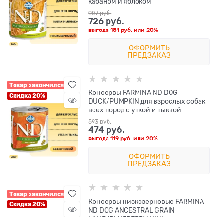
кабаном и яблоком
907
 руб.
726
 руб.
выгода
181 руб.
или
20%
ОФОРМИТЬ
ПРЕДЗАКАЗ
Товар закончился
Консервы FARMINA ND DOG
Скидка 20%
DUCK/PUMPKIN для взрослых собак
всех пород с уткой и тыквой
593
 руб.
474
 руб.
выгода
119 руб.
или
20%
ОФОРМИТЬ
ПРЕДЗАКАЗ
Товар закончился
Консервы низкозерновые FARMINA
Скидка 20%
ND DOG ANCESTRAL GRAIN