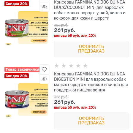
Консервы FARMINA ND DOG QUINOA
Скидка 20%
DUCK/COCONUT MINI для взрослых
собак малых пород с уткой, киноа и
кокосом для кожи и шерсти
326
 руб.
261
 руб.
выгода
65 руб.
или
20%
ОФОРМИТЬ
ПРЕДЗАКАЗ
Товар закончился
Консервы FARMINA ND DOG QUINOA
Скидка 20%
DIGESTION MINI для взрослых собак
малых пород с ягненком и киноа для
поддержки пищеварения
326
 руб.
261
 руб.
выгода
65 руб.
или
20%
ОФОРМИТЬ
ПРЕДЗАКАЗ