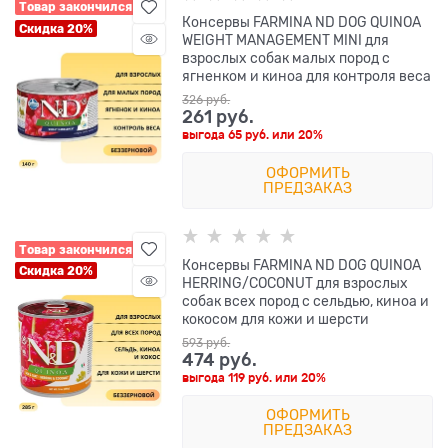
Товар закончился
Консервы FARMINA ND DOG QUINOA
Скидка 20%
WEIGHT MANAGEMENT MINI для
взрослых собак малых пород с
ягненком и киноа для контроля веса
326
 руб.
261
 руб.
выгода
65 руб.
или
20%
ОФОРМИТЬ
ПРЕДЗАКАЗ
Товар закончился
Консервы FARMINA ND DOG QUINOA
Скидка 20%
HERRING/COCONUT для взрослых
собак всех пород с сельдью, киноа и
кокосом для кожи и шерсти
593
 руб.
474
 руб.
выгода
119 руб.
или
20%
ОФОРМИТЬ
ПРЕДЗАКАЗ