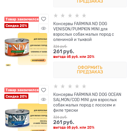
ПРЕДЗАКАЗ
Товар закончился
Консервы FARMINA ND DOG
Скидка 20%
VENISON/PUMPKIN MINI для
взрослых собак малых пород с
олениной и тыквой
326
 руб.
261
 руб.
выгода
65 руб.
или
20%
ОФОРМИТЬ
ПРЕДЗАКАЗ
Товар закончился
Консервы FARMINA ND DOG OCEAN
Скидка 20%
SALMON/COD MINI для взрослых
собак малых пород с лососем и
филе трески
326
 руб.
261
 руб.
выгода
65 руб.
или
20%