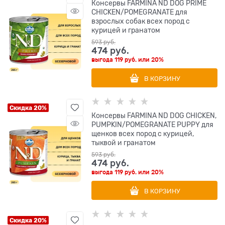
Консервы FARMINA ND DOG PRIME
CHICKEN/POMEGRANATE для
взрослых собак всех пород с
курицей и гранатом
593
 руб.
474
 руб.
выгода
119 руб.
или
20%
В КОРЗИНУ
Скидка 20%
Консервы FARMINA ND DOG CHICKEN,
PUMPKIN/POMEGRANATE PUPPY для
щенков всех пород с курицей,
тыквой и гранатом
593
 руб.
474
 руб.
выгода
119 руб.
или
20%
В КОРЗИНУ
Скидка 20%