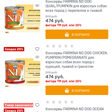
Консервы FARMINA ND DOG
QUAIL/PUMPKIN для взрослых собак
всех пород с перепелом и тыквой
593
 руб.
474
 руб.
выгода
119 руб.
или
20%
В КОРЗИНУ
Скидка 20%
Консервы FARMINA ND DOG CHICKEN,
PUMPKIN/POMEGRANATE для
взрослых собак всех пород с
курицей, тыквой и гранатом
593
 руб.
474
 руб.
выгода
119 руб.
или
20%
В КОРЗИНУ
Товар закончился
Консервы FARMINA ND DOG OCEAN
Скидка 20%