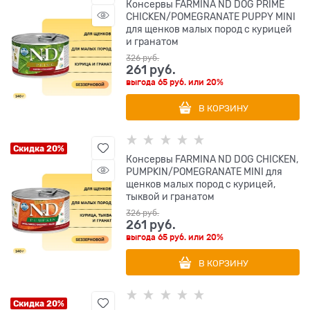
Консервы FARMINA ND DOG PRIME
CHICKEN/POMEGRANATE PUPPY MINI
для щенков малых пород с курицей
и гранатом
326
 руб.
261
 руб.
выгода
65 руб.
или
20%
В КОРЗИНУ
Скидка 20%
Консервы FARMINA ND DOG CHICKEN,
PUMPKIN/POMEGRANATE MINI для
щенков малых пород с курицей,
тыквой и гранатом
326
 руб.
261
 руб.
выгода
65 руб.
или
20%
В КОРЗИНУ
Скидка 20%