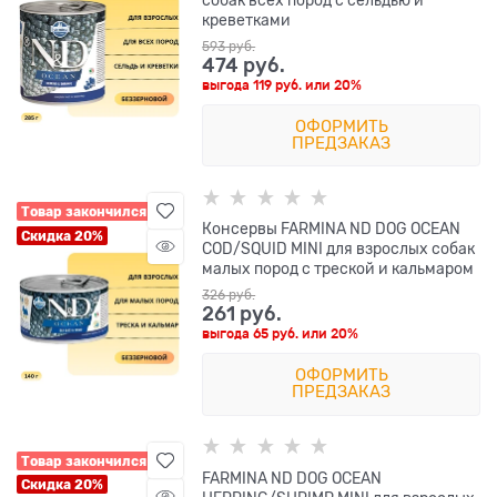
креветками
593
 руб.
474
 руб.
выгода
119 руб.
или
20%
ОФОРМИТЬ
ПРЕДЗАКАЗ
Товар закончился
Консервы FARMINA ND DOG OCEAN
Скидка 20%
COD/SQUID MINI для взрослых собак
малых пород с треской и кальмаром
326
 руб.
261
 руб.
выгода
65 руб.
или
20%
ОФОРМИТЬ
ПРЕДЗАКАЗ
Товар закончился
FARMINA ND DOG OCEAN
Скидка 20%