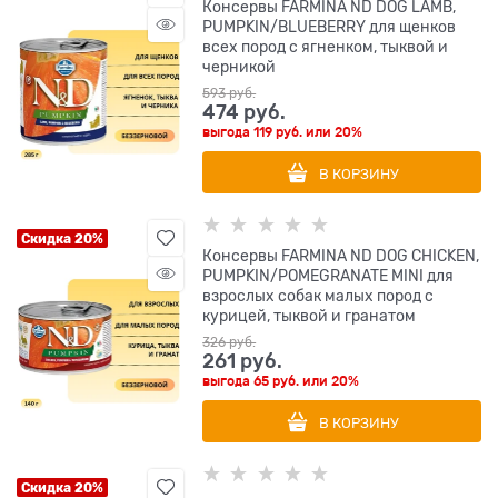
Консервы FARMINA ND DOG LAMB,
PUMPKIN/BLUEBERRY для щенков
всех пород с ягненком, тыквой и
черникой
593
 руб.
474
 руб.
выгода
119 руб.
или
20%
В КОРЗИНУ
Скидка 20%
Консервы FARMINA ND DOG CHICKEN,
PUMPKIN/POMEGRANATE MINI для
взрослых собак малых пород с
курицей, тыквой и гранатом
326
 руб.
261
 руб.
выгода
65 руб.
или
20%
В КОРЗИНУ
Скидка 20%