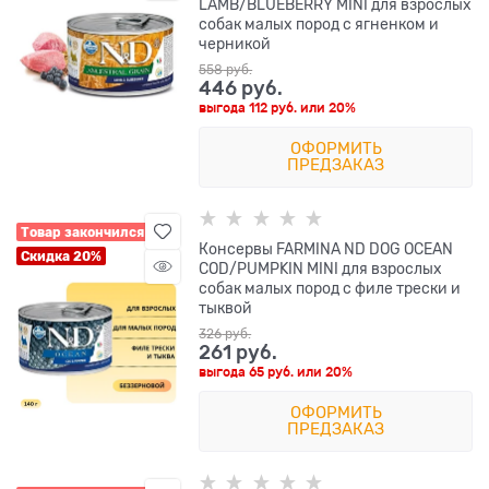
LAMB/BLUEBERRY MINI для взрослых
собак малых пород с ягненком и
черникой
558
 руб.
446
 руб.
выгода
112 руб.
или
20%
ОФОРМИТЬ
ПРЕДЗАКАЗ
Товар закончился
Консервы FARMINA ND DOG OCEAN
Скидка 20%
COD/PUMPKIN MINI для взрослых
собак малых пород с филе трески и
тыквой
326
 руб.
261
 руб.
выгода
65 руб.
или
20%
ОФОРМИТЬ
ПРЕДЗАКАЗ