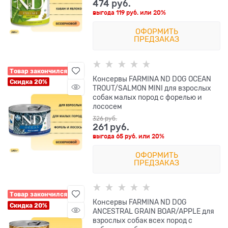
474
 руб.
выгода
119 руб.
или
20%
ОФОРМИТЬ
ПРЕДЗАКАЗ
Товар закончился
Консервы FARMINA ND DOG OCEAN
Скидка 20%
TROUT/SALMON MINI для взрослых
собак малых пород с форелью и
лососем
326
 руб.
261
 руб.
выгода
65 руб.
или
20%
ОФОРМИТЬ
ПРЕДЗАКАЗ
Товар закончился
Консервы FARMINA ND DOG
Скидка 20%
ANCESTRAL GRAIN BOAR/APPLE для
взрослых собак всех пород с