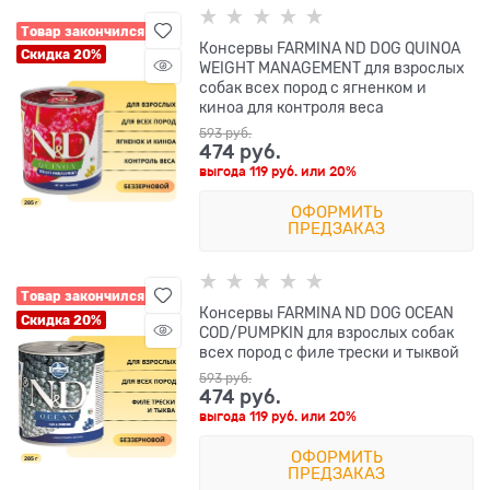
Товар закончился
Консервы FARMINA ND DOG QUINOA
Скидка 20%
WEIGHT MANAGEMENT для взрослых
собак всех пород с ягненком и
киноа для контроля веса
593
 руб.
474
 руб.
выгода
119 руб.
или
20%
ОФОРМИТЬ
ПРЕДЗАКАЗ
Товар закончился
Консервы FARMINA ND DOG OCEAN
Скидка 20%
COD/PUMPKIN для взрослых собак
всех пород с филе трески и тыквой
593
 руб.
474
 руб.
выгода
119 руб.
или
20%
ОФОРМИТЬ
ПРЕДЗАКАЗ