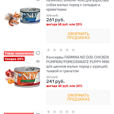
HERRING/SHRIMP MINI для взрослых
собак малых пород с сельдью и
креветками
326
 руб.
261
 руб.
выгода
65 руб.
или
20%
ОФОРМИТЬ
ПРЕДЗАКАЗ
Товар закончился
Консервы FARMINA ND DOG CHICKEN
Скидка 20%
PUMPKIN/POMEGRANATE PUPPY MINI
для щенков малых пород с курицей,
тыквой и гранатом
301
 руб.
241
 руб.
выгода
60 руб.
или
20%
ОФОРМИТЬ
ПРЕДЗАКАЗ