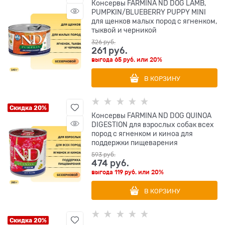
Консервы FARMINA ND DOG LAMB,
PUMPKIN/BLUEBERRY PUPPY MINI
для щенков малых пород с ягненком,
тыквой и черникой
326
 руб.
261
 руб.
выгода
65 руб.
или
20%
В КОРЗИНУ
Скидка 20%
Консервы FARMINA ND DOG QUINOA
DIGESTION для взрослых собак всех
пород с ягненком и киноа для
поддержки пищеварения
593
 руб.
474
 руб.
выгода
119 руб.
или
20%
В КОРЗИНУ
Скидка 20%