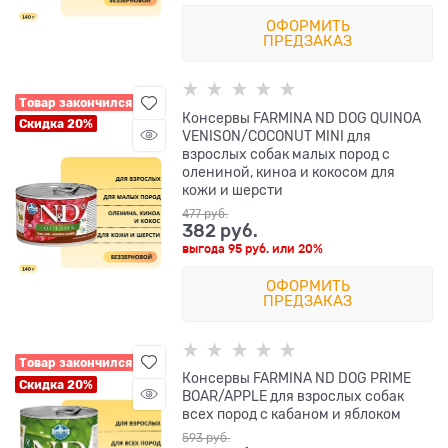
ОФОРМИТЬ
ПРЕДЗАКАЗ
Товар закончился
Консервы FARMINA ND DOG QUINOA
Скидка 20%
VENISON/COCONUT MINI для
взрослых собак малых пород с
олениной, киноа и кокосом для
кожи и шерсти
477
 руб.
382
 руб.
выгода
95 руб.
или
20%
ОФОРМИТЬ
ПРЕДЗАКАЗ
Товар закончился
Консервы FARMINA ND DOG PRIME
Скидка 20%
BOAR/APPLE для взрослых собак
всех пород с кабаном и яблоком
593
 руб.