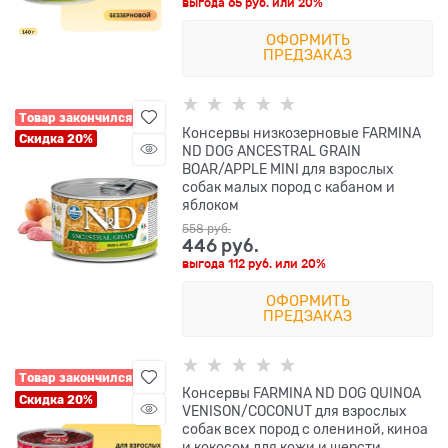
выгода
65 руб.
или
20%
ОФОРМИТЬ
ПРЕДЗАКАЗ
Товар закончился
Консервы низкозерновые FARMINA
Скидка 20%
ND DOG ANCESTRAL GRAIN
BOAR/APPLE MINI для взрослых
собак малых пород с кабаном и
яблоком
558
 руб.
446
 руб.
выгода
112 руб.
или
20%
ОФОРМИТЬ
ПРЕДЗАКАЗ
Товар закончился
Консервы FARMINA ND DOG QUINOA
Скидка 20%
VENISON/COCONUT для взрослых
собак всех пород с олениной, киноа
и кокосом для кожи и шерсти