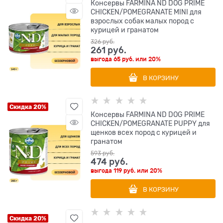
Консервы FARMINA ND DOG PRIME
CHICKEN/POMEGRANATE MINI для
взрослых собак малых пород с
курицей и гранатом
326
 руб.
261
 руб.
выгода
65 руб.
или
20%
В КОРЗИНУ
Скидка 20%
Консервы FARMINA ND DOG PRIME
CHICKEN/POMEGRANATE PUPPY для
щенков всех пород с курицей и
гранатом
593
 руб.
474
 руб.
выгода
119 руб.
или
20%
В КОРЗИНУ
Скидка 20%