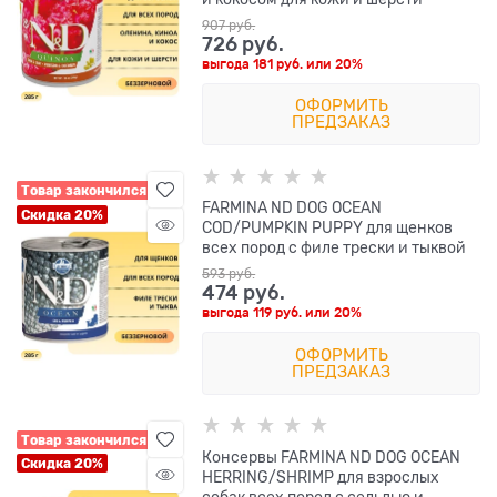
907
 руб.
726
 руб.
выгода
181 руб.
или
20%
ОФОРМИТЬ
ПРЕДЗАКАЗ
Товар закончился
FARMINA ND DOG OCEAN
Скидка 20%
COD/PUMPKIN PUPPY для щенков
всех пород с филе трески и тыквой
593
 руб.
474
 руб.
выгода
119 руб.
или
20%
ОФОРМИТЬ
ПРЕДЗАКАЗ
Товар закончился
Консервы FARMINA ND DOG OCEAN
Скидка 20%
HERRING/SHRIMP для взрослых
собак всех пород с сельдью и