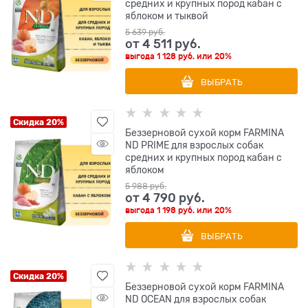
средних и крупных пород кабан с
яблоком и тыквой
5 639
 руб.
от
4 511
 руб.
выгода
1 128 руб.
или
20%
ВЫБРАТЬ
Скидка 20%
Беззерновой cухой корм FARMINA
ND PRIME для взрослых собак
средних и крупных пород кабан с
яблоком
5 988
 руб.
от
4 790
 руб.
выгода
1 198 руб.
или
20%
ВЫБРАТЬ
Скидка 20%
Беззерновой cухой корм FARMINA
ND OCEAN для взрослых собак