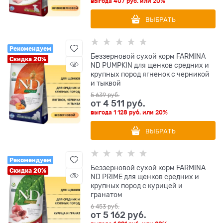
выгода
407 руб.
или
20%
ВЫБРАТЬ
Рекомендуем
Беззерновой cухой корм FARMINA
Скидка 20%
ND PUMPKIN для щенков средних и
крупных пород ягненок с черникой
и тыквой
5 639
 руб.
от
4 511
 руб.
выгода
1 128 руб.
или
20%
ВЫБРАТЬ
Рекомендуем
Беззерновой cухой корм FARMINA
Скидка 20%
ND PRIME для щенков средних и
крупных пород с курицей и
гранатом
6 453
 руб.
от
5 162
 руб.