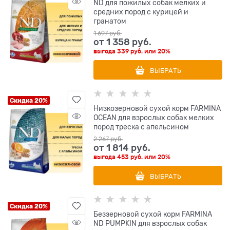
ND для пожилых собак мелких и
средних пород с курицей и
гранатом
1 697
 руб.
от
1 358
 руб.
выгода
339 руб.
или
20%
ВЫБРАТЬ
Скидка 20%
Низкозерновой cухой корм FARMINA
OCEAN для взрослых собак мелких
пород треска с апельсином
2 267
 руб.
от
1 814
 руб.
выгода
453 руб.
или
20%
ВЫБРАТЬ
Скидка 20%
Беззерновой cухой корм FARMINA
ND PUMPKIN для взрослых собак