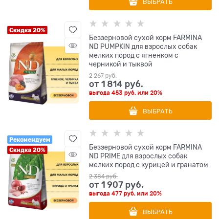
ВЫБРАТЬ
Скидка 20%
Беззерновой cухой корм FARMINA
ND PUMPKIN для взрослых собак
мелких пород с ягненком с
черникой и тыквой
2 267
 руб.
от
1 814
 руб.
выгода
453 руб.
или
20%
ВЫБРАТЬ
Рекомендуем
Беззерновой cухой корм FARMINA
Скидка 20%
ND PRIME для взрослых собак
мелких пород с курицей и гранатом
2 384
 руб.
от
1 907
 руб.
выгода
477 руб.
или
20%
ВЫБРАТЬ