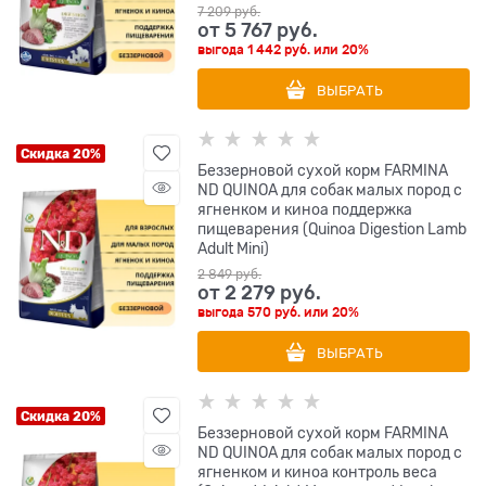
7 209
 руб.
от
5 767
 руб.
выгода
1 442 руб.
или
20%
ВЫБРАТЬ
Скидка 20%
Беззерновой cухой корм FARMINA
ND QUINOA для собак малых пород с
ягненком и киноа поддержка
пищеварения (Quinoa Digestion Lamb
Adult Mini)
2 849
 руб.
от
2 279
 руб.
выгода
570 руб.
или
20%
ВЫБРАТЬ
Скидка 20%
Беззерновой cухой корм FARMINA
ND QUINOA для собак малых пород с
ягненком и киноа контроль веса