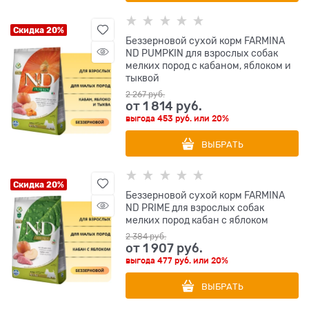
Скидка 20%
Беззерновой cухой корм FARMINA
ND PUMPKIN для взрослых собак
мелких пород с кабаном, яблоком и
тыквой
2 267
 руб.
от
1 814
 руб.
выгода
453 руб.
или
20%
ВЫБРАТЬ
Скидка 20%
Беззерновой cухой корм FARMINA
ND PRIME для взрослых собак
мелких пород кабан с яблоком
2 384
 руб.
от
1 907
 руб.
выгода
477 руб.
или
20%
ВЫБРАТЬ