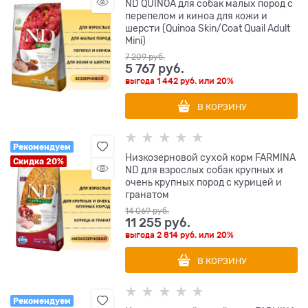
ND QUINOA для собак малых пород с
перепелом и киноа для кожи и
шерсти (Quinoa Skin/Coat Quail Adult
Mini)
7 209
 руб.
5 767
 руб.
выгода
1 442 руб.
или
20%
В КОРЗИНУ
Рекомендуем
Низкозерновой cухой корм FARMINA
Скидка 20%
ND для взрослых собак крупных и
очень крупных пород с курицей и
гранатом
14 069
 руб.
11 255
 руб.
выгода
2 814 руб.
или
20%
В КОРЗИНУ
Рекомендуем