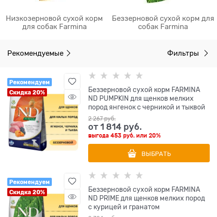
Низкозерновой сухой корм
Беззерновой сухой корм для
для собак Farmina
собак Farmina
Рекомендуемые
Фильтры
Рекомендуем
Беззерновой cухой корм FARMINA
Скидка 20%
ND PUMPKIN для щенков мелких
пород янгенок с черникой и тыквой
2 267
 руб.
от
1 814
 руб.
выгода
453 руб.
или
20%
ВЫБРАТЬ
Рекомендуем
Беззерновой cухой корм FARMINA
Скидка 20%
ND PRIME для щенков мелких пород
с курицей и гранатом