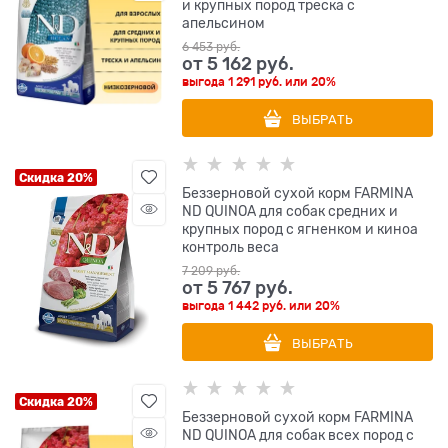
и крупных пород треска с
апельсином
6 453
 руб.
от
5 162
 руб.
выгода
1 291 руб.
или
20%
ВЫБРАТЬ
Скидка 20%
Беззерновой cухой корм FARMINA
ND QUINOA для собак средних и
крупных пород с ягненком и киноа
контроль веса
7 209
 руб.
от
5 767
 руб.
выгода
1 442 руб.
или
20%
ВЫБРАТЬ
Скидка 20%
Беззерновой cухой корм FARMINA
ND QUINOA для собак всех пород с