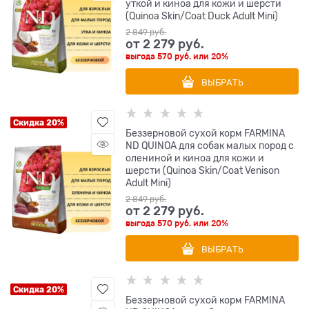
уткой и киноа для кожи и шерсти
(Quinoa Skin/Coat Duck Adult Mini)
2 849
 руб.
от
2 279
 руб.
выгода
570 руб.
или
20%
ВЫБРАТЬ
Скидка 20%
Беззерновой cухой корм FARMINA
ND QUINOA для собак малых пород с
олениной и киноа для кожи и
шерсти (Quinoa Skin/Coat Venison
Adult Mini)
2 849
 руб.
от
2 279
 руб.
выгода
570 руб.
или
20%
ВЫБРАТЬ
Скидка 20%
Беззерновой cухой корм FARMINA