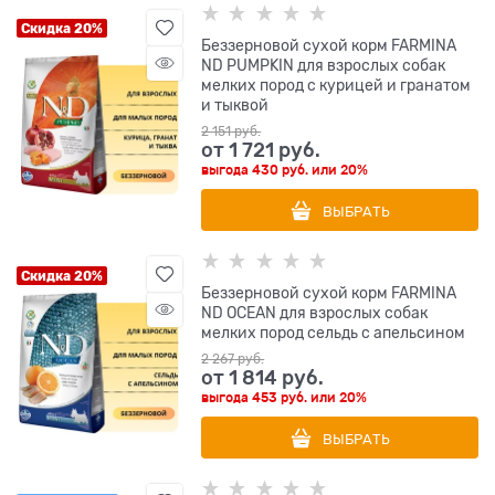
Скидка 20%
Беззерновой cухой корм FARMINA
ND PUMPKIN для взрослых собак
мелких пород с курицей и гранатом
и тыквой
2 151
 руб.
от
1 721
 руб.
выгода
430 руб.
или
20%
ВЫБРАТЬ
Скидка 20%
Беззерновой cухой корм FARMINA
ND OCEAN для взрослых собак
мелких пород сельдь с апельсином
2 267
 руб.
от
1 814
 руб.
выгода
453 руб.
или
20%
ВЫБРАТЬ