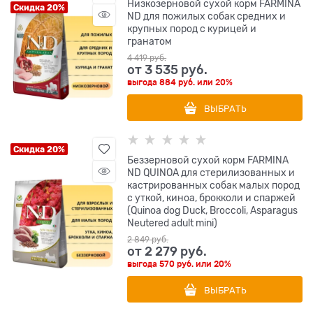
Низкозерновой cухой корм FARMINA
Скидка 20%
ND для пожилых собак средних и
крупных пород с курицей и
гранатом
4 419
 руб.
от
3 535
 руб.
выгода
884 руб.
или
20%
ВЫБРАТЬ
Скидка 20%
Беззерновой cухой корм FARMINA
ND QUINOA для стерилизованных и
кастрированных собак малых пород
с уткой, киноа, брокколи и спаржей
(Quinoa dog Duck, Broccoli, Asparagus
Neutered adult mini)
2 849
 руб.
от
2 279
 руб.
выгода
570 руб.
или
20%
ВЫБРАТЬ