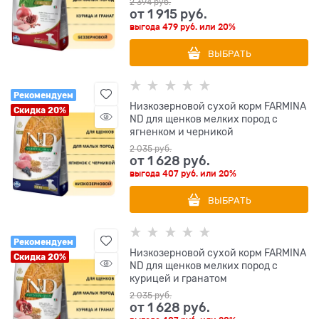
2 394
 руб.
от
1 915
 руб.
выгода
479 руб.
или
20%
ВЫБРАТЬ
Рекомендуем
Низкозерновой cухой корм FARMINA
Скидка 20%
ND для щенков мелких пород с
ягненком и черникой
2 035
 руб.
от
1 628
 руб.
выгода
407 руб.
или
20%
ВЫБРАТЬ
Рекомендуем
Низкозерновой cухой корм FARMINA
Скидка 20%
ND для щенков мелких пород с
курицей и гранатом
2 035
 руб.
от
1 628
 руб.