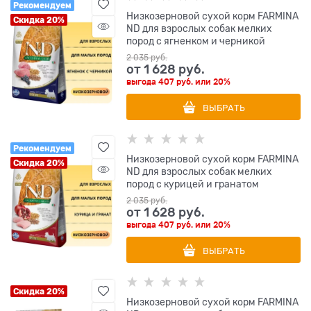
Рекомендуем
Низкозерновой cухой корм FARMINA
Скидка 20%
ND для взрослых собак мелких
пород с ягненком и черникой
2 035
 руб.
от
1 628
 руб.
выгода
407 руб.
или
20%
ВЫБРАТЬ
Рекомендуем
Низкозерновой cухой корм FARMINA
Скидка 20%
ND для взрослых собак мелких
пород с курицей и гранатом
2 035
 руб.
от
1 628
 руб.
выгода
407 руб.
или
20%
ВЫБРАТЬ
Скидка 20%
Низкозерновой cухой корм FARMINA