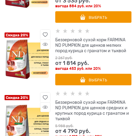
от
3 535
 руб.
выгода
884 руб.
или
20%
ВЫБРАТЬ
Скидка 20%
Беззерновой cухой корм FARMINA
ND PUMPKIN для щенков мелких
пород курица с гранатом и тыквой
2 267
 руб.
от
1 814
 руб.
выгода
453 руб.
или
20%
ВЫБРАТЬ
Скидка 20%
Беззерновой cухой корм FARMINA
ND PUMPKIN для щенков средних и
крупных пород курица с гранатом и
тыквой
5 988
 руб.
от
4 790
 руб.