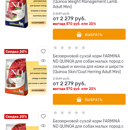
(Quinoa Weight Management Lamb
Adult Mini)
2 849
 руб.
от
2 279
 руб.
выгода
570 руб.
или
20%
ВЫБРАТЬ
Скидка 20%
Беззерновой cухой корм FARMINA
ND QUINOA для собак малых пород с
сельдью и киноа для кожи и шерсти
(Quinoa Skin/Coat Herring Adult Mini)
2 849
 руб.
от
2 279
 руб.
выгода
570 руб.
или
20%
ВЫБРАТЬ
Скидка 20%
Беззерновой cухой корм FARMINA
ND QUINOA для собак малых пород с