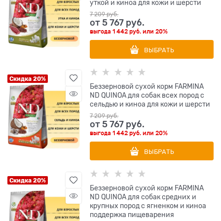
уткой и киноа для кожи и шерсти
7 209
 руб.
от
5 767
 руб.
выгода
1 442 руб.
или
20%
ВЫБРАТЬ
Скидка 20%
Беззерновой cухой корм FARMINA
ND QUINOA для собак всех пород с
сельдью и киноа для кожи и шерсти
7 209
 руб.
от
5 767
 руб.
выгода
1 442 руб.
или
20%
ВЫБРАТЬ
Скидка 20%
Беззерновой cухой корм FARMINA
ND QUINOA для собак средних и
крупных пород с ягненком и киноа
поддержка пищеварения