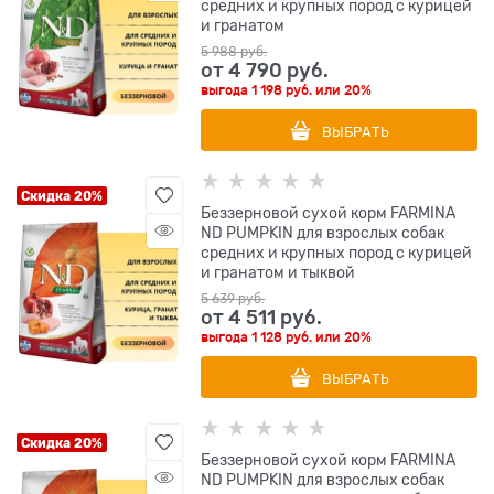
средних и крупных пород с курицей
и гранатом
5 988
 руб.
от
4 790
 руб.
выгода
1 198 руб.
или
20%
ВЫБРАТЬ
Скидка 20%
Беззерновой cухой корм FARMINA
ND PUMPKIN для взрослых собак
средних и крупных пород с курицей
и гранатом и тыквой
5 639
 руб.
от
4 511
 руб.
выгода
1 128 руб.
или
20%
ВЫБРАТЬ
Скидка 20%
Беззерновой cухой корм FARMINA
ND PUMPKIN для взрослых собак