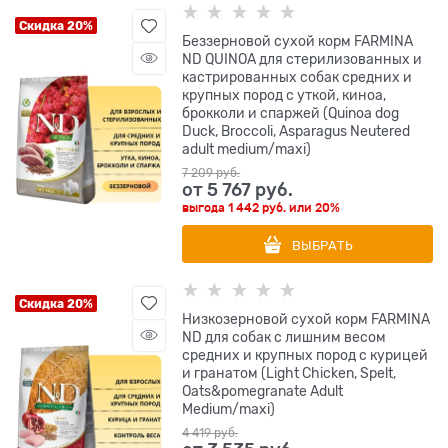
Скидка 20%
Беззерновой cухой корм FARMINA
ND QUINOA для стерилизованных и
кастрированных собак средних и
крупных пород с уткой, киноа,
брокколи и спаржей (Quinoa dog
Duck, Broccoli, Asparagus Neutered
adult medium/maxi)
7 209
 руб.
от
5 767
 руб.
выгода
1 442 руб.
или
20%
ВЫБРАТЬ
Скидка 20%
Низкозерновой cухой корм FARMINA
ND для собак с лишним весом
средних и крупных пород с курицей
и гранатом (Light Chicken, Spelt,
Oats&pomegranate Adult
Medium/maxi)
4 419
 руб.