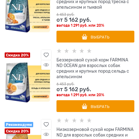
средних и крупных пород треска с
апельсином и тыквой
6 453
 руб.
от
5 162
 руб.
выгода
1 291 руб.
или
20%
ВЫБРАТЬ
Скидка 20%
Беззерновой cухой корм FARMINA
ND OCEAN для взрослых собак
средних и крупных пород сельдь с
апельсином
6 453
 руб.
от
5 162
 руб.
выгода
1 291 руб.
или
20%
ВЫБРАТЬ
Рекомендуем
Низкозерновой cухой корм FARMINA
Скидка 20%
ND для взрослых собак средних и