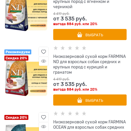
крупных пород с ягненком и
черникой
4 419
 руб.
от
3 535
 руб.
выгода
884 руб.
или
20%
ВЫБРАТЬ
Рекомендуем
Низкозерновой cухой корм FARMINA
Скидка 20%
ND для взрослых собак средних и
крупных пород с курицей и
гранатом
4 419
 руб.
от
3 535
 руб.
выгода
884 руб.
или
20%
ВЫБРАТЬ
Скидка 20%
Низкозерновой cухой корм FARMINA
OCEAN для взрослых собак средних