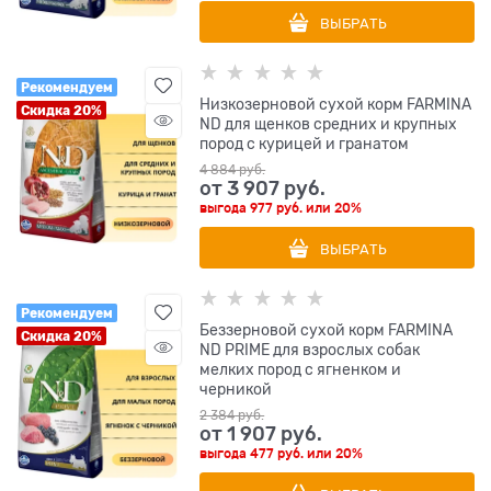
ВЫБРАТЬ
Рекомендуем
Низкозерновой cухой корм FARMINA
Скидка 20%
ND для щенков средних и крупных
пород с курицей и гранатом
4 884
 руб.
от
3 907
 руб.
выгода
977 руб.
или
20%
ВЫБРАТЬ
Рекомендуем
Беззерновой cухой корм FARMINA
Скидка 20%
ND PRIME для взрослых собак
мелких пород с ягненком и
черникой
2 384
 руб.
от
1 907
 руб.
выгода
477 руб.
или
20%