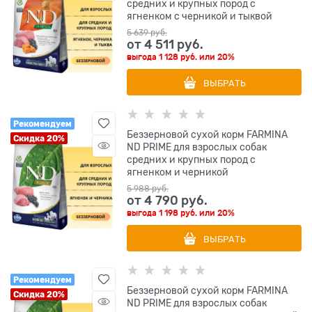
средних и крупных пород с
ягненком с черникой и тыквой
5 639
 руб.
от
4 511
 руб.
выгода
1 128 руб.
или
20%
ВЫБРАТЬ
Рекомендуем
Беззерновой cухой корм FARMINA
Скидка 20%
ND PRIME для взрослых собак
средних и крупных пород с
ягненком и черникой
5 988
 руб.
от
4 790
 руб.
выгода
1 198 руб.
или
20%
ВЫБРАТЬ
Рекомендуем
Беззерновой cухой корм FARMINA
Скидка 20%
ND PRIME для взрослых собак