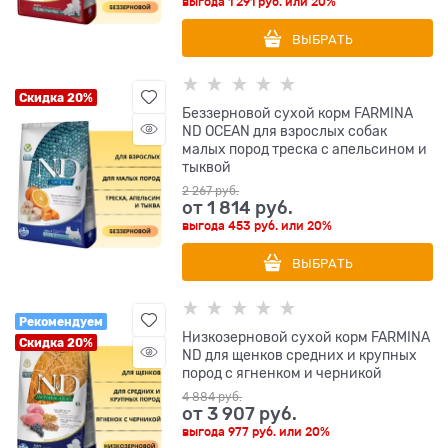
выгода
1 291 руб.
или
20%
ВЫБРАТЬ
Скидка 20%
Беззерновой cухой корм FARMINA
ND OCEAN для взрослых собак
малых пород треска с апельсином и
тыквой
2 267
 руб.
от
1 814
 руб.
выгода
453 руб.
или
20%
ВЫБРАТЬ
Рекомендуем
Низкозерновой cухой корм FARMINA
Скидка 20%
ND для щенков средних и крупных
пород с ягненком и черникой
4 884
 руб.
от
3 907
 руб.
выгода
977 руб.
или
20%