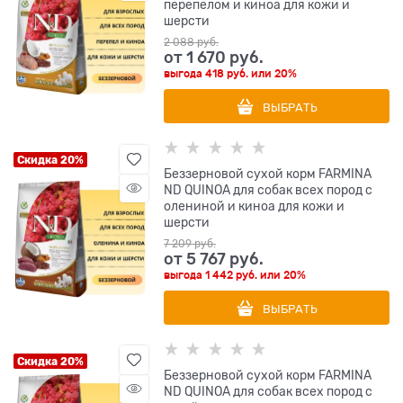
перепелом и киноа для кожи и
шерсти
2 088
 руб.
от
1 670
 руб.
выгода
418 руб.
или
20%
ВЫБРАТЬ
Скидка 20%
Беззерновой cухой корм FARMINA
ND QUINOA для собак всех пород с
олениной и киноа для кожи и
шерсти
7 209
 руб.
от
5 767
 руб.
выгода
1 442 руб.
или
20%
ВЫБРАТЬ
Скидка 20%
Беззерновой cухой корм FARMINA
ND QUINOA для собак всех пород с