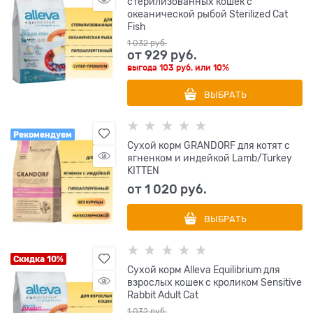
стерилизованных кошек с
океанической рыбой Sterilized Cat
Fish
1 032
 руб.
от
929
 руб.
выгода
103 руб.
или
10%
ВЫБРАТЬ
Рекомендуем
Сухой корм GRANDORF для котят с
ягненком и индейкой Lamb/Turkey
KITTEN
от
1 020
 руб.
ВЫБРАТЬ
Скидка 10%
Сухой корм Alleva Equilibrium для
взрослых кошек с кроликом Sensitive
Rabbit Adult Cat
1 032
 руб.