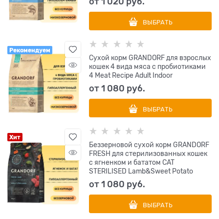
от
1 020
 руб.
ВЫБРАТЬ
Рекомендуем
Сухой корм GRANDORF для взрослых
кошек 4 вида мяса с пробиотиками
4 Meat Recipe Adult Indoor
от
1 080
 руб.
ВЫБРАТЬ
Хит
Беззерновой cухой корм GRANDORF
FRESH для стерилизованных кошек
с ягненком и бататом CAT
STERILISED Lamb&Sweet Potato
от
1 080
 руб.
ВЫБРАТЬ