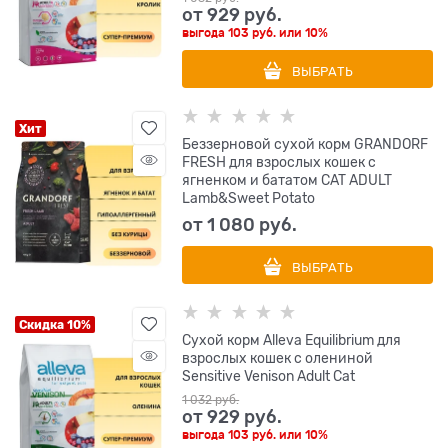
от
929
 руб.
выгода
103 руб.
или
10%
ВЫБРАТЬ
Хит
Беззерновой cухой корм GRANDORF
FRESH для взрослых кошек с
ягненком и бататом CAT ADULT
Lamb&Sweet Potato
от
1 080
 руб.
ВЫБРАТЬ
Скидка 10%
Сухой корм Alleva Equilibrium для
взрослых кошек с олениной
Sensitive Venison Adult Cat
1 032
 руб.
от
929
 руб.
выгода
103 руб.
или
10%