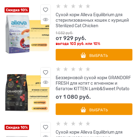
Скидка 10%
Сухой корм Alleva Equilibrium для
стерилизованных кошек с курицей
Sterilized Cat Chicken
1 032
 руб.
от
929
 руб.
выгода
103 руб.
или
10%
ВЫБРАТЬ
Беззерновой cухой корм GRANDORF
FRESH для котят с ягненком и
бататом KITTEN Lamb&Sweet Potato
от
1 080
 руб.
ВЫБРАТЬ
Скидка 10%
Сухой корм Alleva Equilibrium для