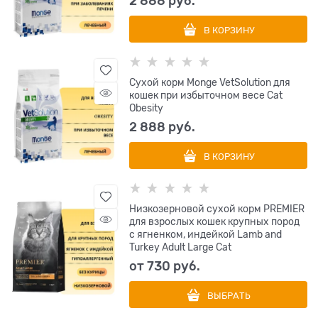
2 888
 руб.
В КОРЗИНУ
Сухой корм Monge VetSolution для
кошек при избыточном весе Cat
Obesity
2 888
 руб.
В КОРЗИНУ
Низкозерновой сухой корм PREMIER
для взрослых кошек крупных пород
с ягненком, индейкой Lamb and
Turkey Adult Large Cat
от
730
 руб.
ВЫБРАТЬ