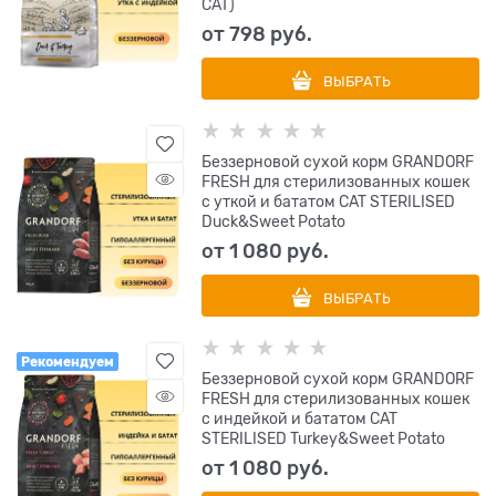
CAT)
от
798
 руб.
ВЫБРАТЬ
Беззерновой cухой корм GRANDORF
FRESH для стерилизованных кошек
с уткой и бататом CAT STERILISED
Duck&Sweet Potato
от
1 080
 руб.
ВЫБРАТЬ
Рекомендуем
Беззерновой cухой корм GRANDORF
FRESH для стерилизованных кошек
с индейкой и бататом CAT
STERILISED Turkey&Sweet Potato
от
1 080
 руб.