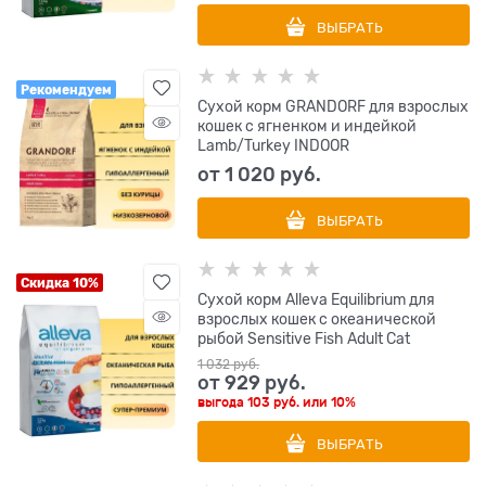
ВЫБРАТЬ
Рекомендуем
Сухой корм GRANDORF для взрослых
кошек с ягненком и индейкой
Lamb/Turkey INDOOR
от
1 020
 руб.
ВЫБРАТЬ
Скидка 10%
Сухой корм Alleva Equilibrium для
взрослых кошек с океанической
рыбой Sensitive Fish Adult Cat
1 032
 руб.
от
929
 руб.
выгода
103 руб.
или
10%
ВЫБРАТЬ